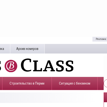
Реклама:
лка
Архив номеров
Строительство в Перми
​Ситуация с бензином