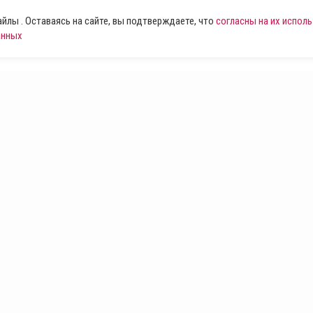
лы . Оставаясь на сайте, вы подтверждаете, что
согласны на их испол
анных