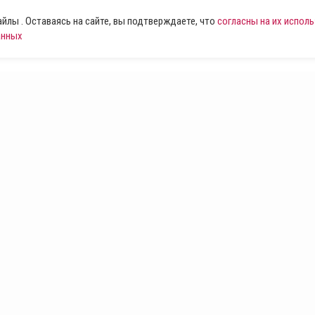
лы . Оставаясь на сайте, вы подтверждаете, что
согласны на их испол
анных