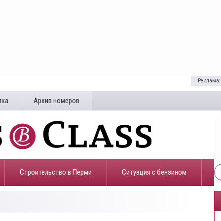
Реклама:
лка
Архив номеров
Строительство в Перми
​Ситуация с бензином