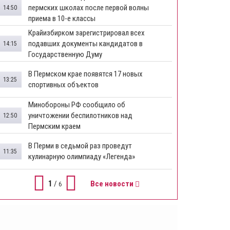
пермских школах после первой волны
14:50
приема в 10-е классы
Крайизбирком зарегистрировал всех
подавших документы кандидатов в
14:15
Государственную Думу
​В Пермском крае появятся 17 новых
13:25
спортивных объектов
Минобороны РФ сообщило об
уничтожении беспилотников над
12:50
Пермским краем
В Перми в седьмой раз проведут
11:35
кулинарную олимпиаду «Легенда»
1
/
Все новости
6