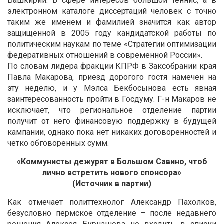
Башкирии. В сфере интересов большой теннис, а в
электронном каталоге диссертаций человек с точно
таким же именем и фамилией значится как автор
защищенной в 2005 году кандидатской работы по
политическим наукам по теме «Стратегии оптимизации
федеративных отношений в современной России».
По словам лидера фракции КПРФ в Заксобрании края
Павла Макарова, приезд дорогого гостя намечен на
эту неделю, и у Мэлса Бекбосынова есть явная
заинтересованность пройти в Госдуму. Г-н Макаров не
исключает, что региональное отделение партии
получит от него финансовую поддержку в будущей
кампании, однако пока нет никаких договоренностей и
четко обговоренных сумм.
«Коммунисты дежурят в Большом Савино, чтоб
лично встретить нового спонсора»
(Источник в партии)
Как отмечает политтехнолог Александр Пахолков,
безусловно пермское отделение – после недавнего