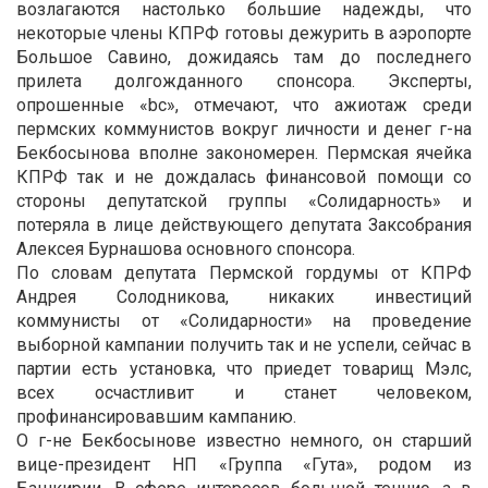
возлагаются настолько большие надежды, что
некоторые члены КПРФ готовы дежурить в аэропорте
Большое Савино, дожидаясь там до последнего
прилета долгожданного спонсора. Эксперты,
опрошенные «bc», отмечают, что ажиотаж среди
пермских коммунистов вокруг личности и денег г-на
Бекбосынова вполне закономерен. Пермская ячейка
КПРФ так и не дождалась финансовой помощи со
стороны депутатской группы «Солидарность» и
потеряла в лице действующего депутата Заксобрания
Алексея Бурнашова основного спонсора.
По словам депутата Пермской гордумы от КПРФ
Андрея Солодникова, никаких инвестиций
коммунисты от «Солидарности» на проведение
выборной кампании получить так и не успели, сейчас в
партии есть установка, что приедет товарищ Мэлс,
всех осчастливит и станет человеком,
профинансировавшим кампанию.
О г-не Бекбосынове известно немного, он старший
вице-президент НП «Группа «Гута», родом из