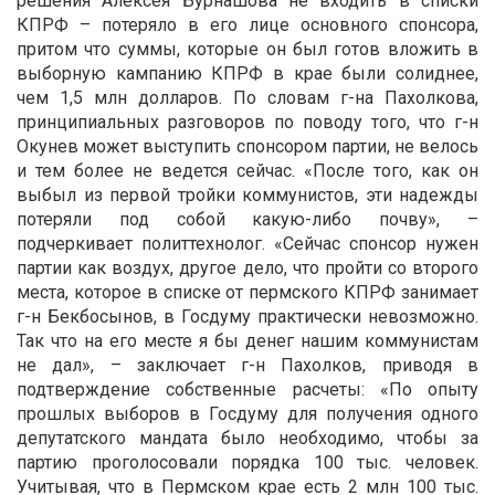
решения Алексея Бурнашова не входить в списки
КПРФ – потеряло в его лице основного спонсора,
притом что суммы, которые он был готов вложить в
выборную кампанию КПРФ в крае были солиднее,
чем 1,5 млн долларов. По словам г-на Пахолкова,
принципиальных разговоров по поводу того, что г-н
Окунев может выступить спонсором партии, не велось
и тем более не ведется сейчас. «После того, как он
выбыл из первой тройки коммунистов, эти надежды
потеряли под собой какую-либо почву», –
подчеркивает политтехнолог. «Сейчас спонсор нужен
партии как воздух, другое дело, что пройти со второго
места, которое в списке от пермского КПРФ занимает
г-н Бекбосынов, в Госдуму практически невозможно.
Так что на его месте я бы денег нашим коммунистам
не дал», – заключает г-н Пахолков, приводя в
подтверждение собственные расчеты: «По опыту
прошлых выборов в Госдуму для получения одного
депутатского мандата было необходимо, чтобы за
партию проголосовали порядка 100 тыс. человек.
Учитывая, что в Пермском крае есть 2 млн 100 тыс.