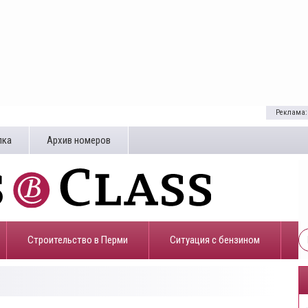
Реклама:
лка
Архив номеров
Строительство в Перми
​Ситуация с бензином