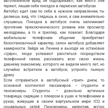
автолюбители вряд ли подозревают, как много они
теряют, лишая себя поездок в пермских автобусах.
Автобус едет сам по себе в нужном направлении, ты
делаешь вид, что глядишь в окно, а сам внимательно
слушаешь. Поездка в автобусе очень напоминает
прочтение приключенческого романа или просмотр
мелодрамы, а то и триллер, как повезет. Благодаря
мобильным телефонам общение приобретает
безостановочный характер, салон автобуса добавляет
камерности. Зайдя на Ленина и выходя на остановке
«Цирк», люди успевают расстаться посредством
телефонной связи; рассказать всю свою жизнь
давнему знакомому, которого не видели много лет, но
случайно встретили в автобусе; устроить пьяную
драку.
Если отправиться в автобусный «трип» днем, то
основной контингент пассажиров – студенты и
пенсионеры. Студенты – довольно аутичные
товарищи, сидящие с плеером в ушах и телефонами в
руках, живущие в своем виртуальном мире ICQ и
социальных сетей. Пенсионеры, напротив, жутко