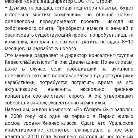
Марина Коноплева, директор ООО «КС-Строй»:
– Думаю, площадка, готовая под строительство, будет
интересна многим компаниям, но обычно новые
девелоперы переделывают проекты, исходя из
собственного опыта. Приобрести вместе с землей и
реализовать существующий проект попробует лишь та
компания, которая не захочет тратить порядка 8–10
месяцев на разработку нового.
Это мнение разделяет и директор консалтинг-группы
Research&Decisions Регина Давлетшина. По ее словам,
даже в случае, если победивший на аукционе
девелопер захочет воспользоваться существующими
наработками, потребуется потратить время на его
актуализацию, выяснить, насколько прежняя
концепция соответствует спросу. А он, утверждают
собеседники «bc», существенно изменился.
Напомним, жилой комплекс «Бон'Апарт» был заявлен
в 2008 году как один из первых в Перми жилых
домов уровня бизнес-класса. Сдать его Уральское
инвестиционное агентство планировало в третьем
квартале 2010 года. Комплекс состоял из нескольких