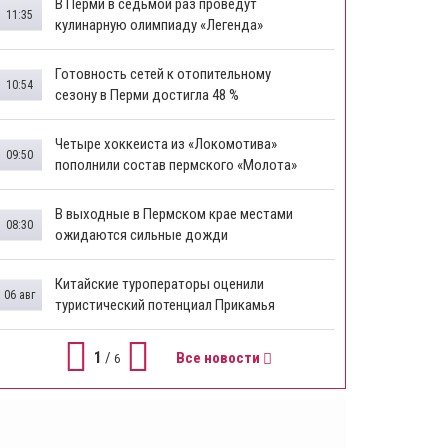
В Перми в седьмой раз проведут
11:35
кулинарную олимпиаду «Легенда»
Готовность сетей к отопительному
10:54
сезону в Перми достигла 48 %
Четыре хоккеиста из «Локомотива»
09:50
пополнили состав пермского «Молота»
В выходные в Пермском крае местами
08:30
ожидаются сильные дожди
Китайские туроператоры оценили
06 авг
туристический потенциал Прикамья
1
/
Все новости
6