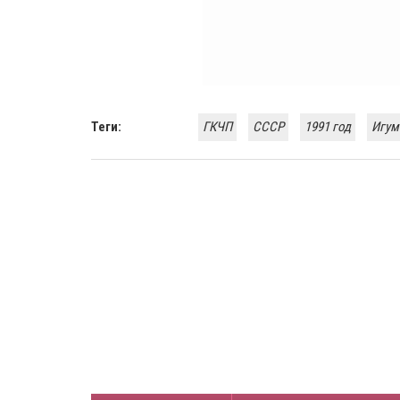
Теги:
ГКЧП
СССР
1991 год
Игум