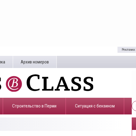
Реклама:
лка
Архив номеров
Строительство в Перми
​Ситуация с бензином