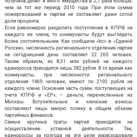
получила денег и иного имущества в 2,7 раза больше,
чем за тот же период 2010 года. При этом сумма
пожертвований в партии не составляет даже сотой
доли процента.
Если равномерно разделить поступления в КПРФ на
каждого ее члена, то коммунисты будут выглядеть
более состоятельными. Как сообщили «bc» в «Единой
России», численность регионального отделения партии
на сегодняшний день составляет 22 265 человек.
Таким образом, из 8,51 млн рублей на каждого
единоросса приходится лишь 382 рубля. В то время как
коммунисты, при численности регионального
отделения 1469 человек, имеют по 2192 рубля на
каждого члена. Основная часть сумм, поступающих на
счета КПРФ и «ЕР», – деньги, перечисленные из
Москвы. Вступительные и членские взносы
составляют лишь малую толику в общем объеме
партийных финансов.
Самые крупные траты партий приходятся на
осуществление уставной деятельности. Так,
единороссы за полгода на эти цели израсходовали