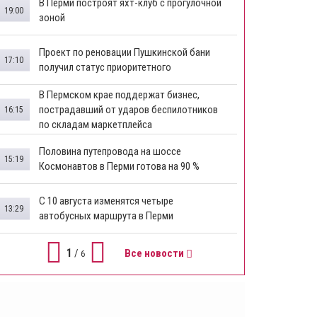
В Перми построят яхт-клуб с прогулочной
19:00
зоной
​Проект по реновации Пушкинской бани
17:10
получил статус приоритетного
​В Пермском крае поддержат бизнес,
пострадавший от ударов беспилотников
16:15
по складам маркетплейса
​Половина путепровода на шоссе
15:19
Космонавтов в Перми готова на 90 %
​С 10 августа изменятся четыре
13:29
автобусных маршрута в Перми
1
/
Все новости
6