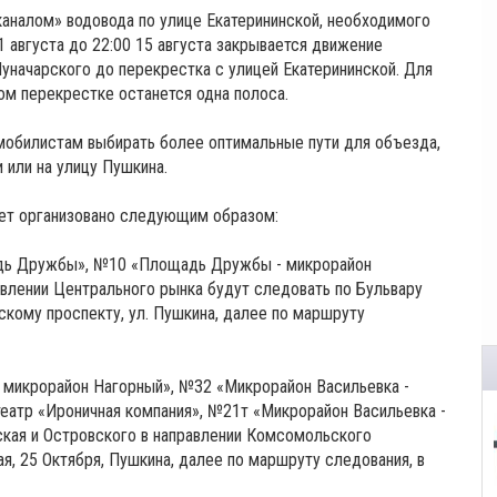
аналом» водовода по улице Екатерининской, необходимого
 августа до 22:00 15 августа закрывается движение
Луначарского до перекрестка с улицей Екатерининской. Для
ом перекрестке останется одна полоса.
мобилистам выбирать более оптимальные пути для объезда,
 или на улицу Пушкина.
ет организовано следующим образом:
дь Дружбы», №10 «Площадь Дружбы - микрорайон
влении Центрального рынка будут следовать по Бульвару
скому проспекту, ул. Пушкина, далее по маршруту
 микрорайон Нагорный», №32 «Микрорайон Васильевка -
еатр «Ироничная компания», №21т «Микрорайон Васильевка -
ская и Островского в направлении Комсомольского
я, 25 Октября, Пушкина, далее по маршруту следования, в