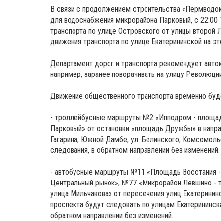
В связи с продолжением строительства «Пермводок
для водоснабжения микрорайона Парковый, с 22:00 1
транспорта по улице Островского от улицы второй 
движения транспорта по улице Екатерининской на эт
Департамент дорог и транспорта рекомендует авто
например, заранее поворачивать на улицу Революции
Движение общественного транспорта временно буд
- троллейбусные маршруты №2 «Ипподром - площа
Парковый» от остановки «площадь Дружбы» в напра
Гагарина, Южной Дамбе, ул. Белинского, Комсомоль
следования, в обратном направлении без изменений.
- автобусные маршруты №11 «Площадь Восстания -
Центральный рынок», №77 «Микрорайон Левшино - т
улица Мильчакова» от пересечения улиц Екатеринин
проспекта будут следовать по улицам Екатерининска
обратном направлении без изменений.