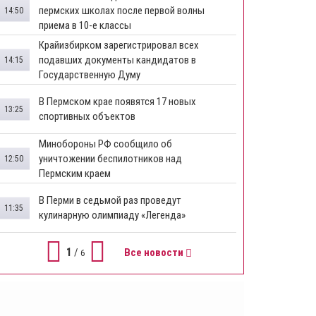
пермских школах после первой волны
14:50
приема в 10-е классы
Крайизбирком зарегистрировал всех
подавших документы кандидатов в
14:15
Государственную Думу
​В Пермском крае появятся 17 новых
13:25
спортивных объектов
Минобороны РФ сообщило об
уничтожении беспилотников над
12:50
Пермским краем
В Перми в седьмой раз проведут
11:35
кулинарную олимпиаду «Легенда»
1
/
Все новости
6