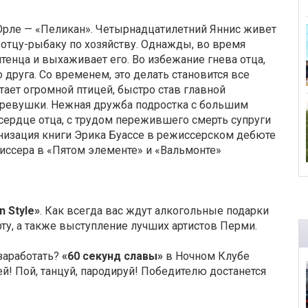
Орле — «Пеликан». Четырнадцатилетний Яннис живет
 отцу-рыбаку по хозяйству. Однажды, во время
тенца и выхаживает его. Во избежание гнева отца,
друга. Со временем, это делать становится все
тает огромной птицей, быстро став главной
ревушки. Нежная дружба подростка с большим
сердце отца, с трудом пережившего смерть супруги
анизация книги Эрика Буассе в режиссерском дебюте
иссера в «Пятом элементе» и «Вальмонте»
 Style»
. Как всегда вас ждут алкогольные подарки
ту, а также выступление лучших артистов Перми.
 заработать?
«60 секунд славы»
в Ночном Клубе
ей! Пой, танцуй, пародируй! Победителю достанется