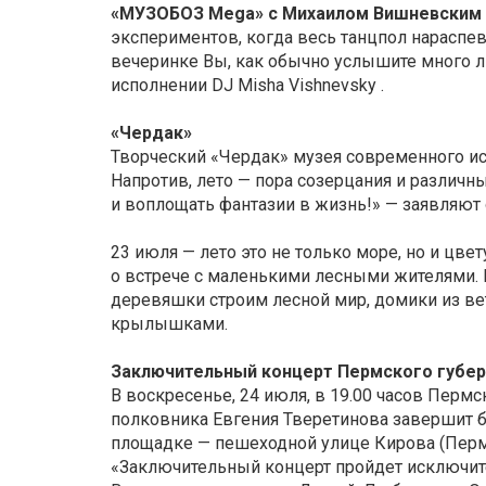
«МУЗОБОЗ Mega» с Михаилом Вишневским
экспериментов, когда весь танцпол нараспев
вечеринке Вы, как обычно услышите много люб
исполнении DJ Misha Vishnevsky .
«Чердак»
Творческий «Чердак» музея современного ис
Напротив, лето — пора созерцания и различ
и воплощать фантазии в жизнь!» — заявляют 
23 июля — лето это не только море, но и цве
о встрече с маленькими лесными жителями. 
деревяшки строим лесной мир, домики из ве
крылышками.
Заключительный концерт Пермского губер
В воскресенье, 24 июля, в 19.00 часов Перм
полковника Евгения Тверетинова завершит 
площадке — пешеходной улице Кирова (Перм
«Заключительный концерт пройдет исключит