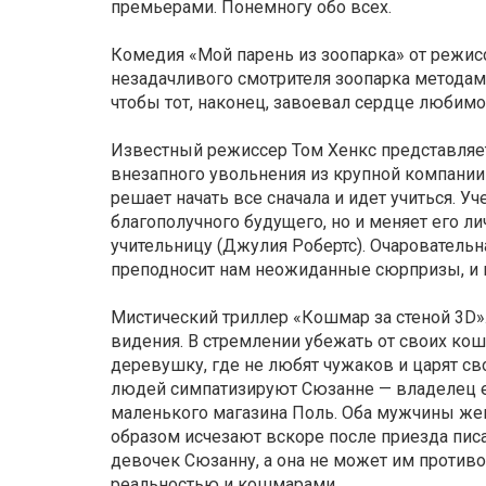
премьерами. Понемногу обо всех.
Комедия «Мой парень из зоопарка» от режис
незадачливого смотрителя зоопарка методам
чтобы тот, наконец, завоевал сердце любим
Известный режиссер Том Хенкс представляе
внезапного увольнения из крупной компании
решает начать все сначала и идет учиться. 
благополучного будущего, но и меняет его 
учительницу (Джулия Робертс). Очаровательна
преподносит нам неожиданные сюрпризы, и н
Мистический триллер «Кошмар за стеной 3D
видения. В стремлении убежать от своих ко
деревушку, где не любят чужаков и царят св
людей симпатизируют Сюзанне — владелец е
маленького магазина Поль. Оба мужчины же
образом исчезают вскоре после приезда пис
девочек Сюзанну, а она не может им против
реальностью и кошмарами...