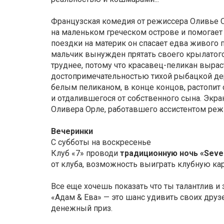
Французская комедия от режиссера Оливье 
на маленьком греческом острове и помогает
поездки на материк он спасает едва живого п
мальчик вынужден прятать своего крылатого 
труднее, потому что красавец-пеликан вырас
достопримечательностью тихой рыбацкой де
белым пеликаном, в конце концов, растопит 
и отдалившегося от собственного сына. Экр
Оливера Орле, работавшего ассистентом реж
Вечеринки
С субботы на воскресенье
Клуб «7» проводи
традиционную ночь «Seven
от клуба, возможность выиграть клубную кар
Все еще хочешь показать что ты талантлив и
«Адам & Ева» — это шанс удивить своих друз
денежный приз.