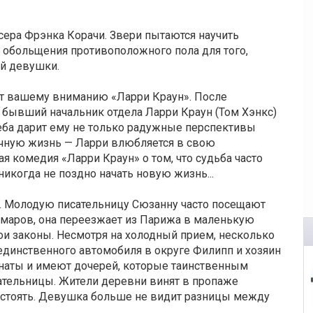
сера Фрэнка Корачи. Звери пытаются научить
 обольщения противоположного пола для того,
ой девушки.
т вашему вниманию «Ларри Краун». После
 бывший начальник отдела Ларри Краун (Том Хэнкс)
Учеба дарит ему не только радужные перспективы
личную жизнь — Ларри влюбляется в свою
я комедия «Ларри Краун» о том, что судьба часто
икогда не поздно начать новую жизнь...
». Молодую писательницу Сюзанну часто посещают
шмаров, она переезжает из Парижа в маленькую
ои законы. Несмотря на холодный прием, несколько
динственного автомобиля в округе Филипп и хозяин
наты и имеют дочерей, которые таинственным
ательницы. Жители деревни винят в пропаже
остоять. Девушка больше не видит разницы между