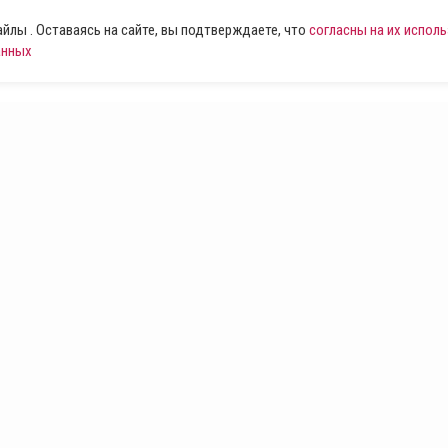
лы . Оставаясь на сайте, вы подтверждаете, что
согласны на их испол
анных