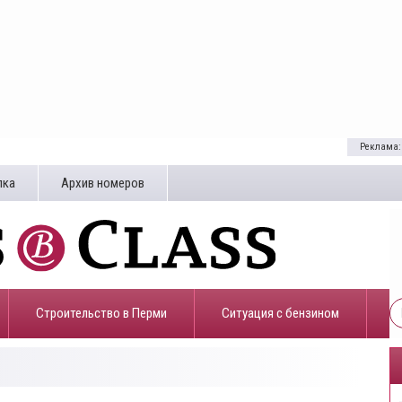
Реклама:
лка
Архив номеров
Строительство в Перми
​Ситуация с бензином