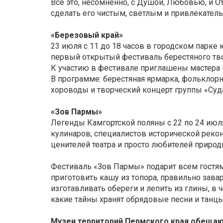
Все это, несомненно, с Душой, Любовью, и 
сделать его чистым, светлым и привлекател
«Березовый край»
23 июля с 11 до 18 часов в городском парке
первый открытый фестиваль берестяного тв
К участию в фестивале приглашены мастера 
В программе: берестяная ярмарка, фольклор
хороводы и творческий концерт группы «Суд
«Зов Пармы»
Легенды Камгортской поляны с 22 по 24 июля
кулинаров, специалистов исторической реко
ценителей театра и просто любителей природ
Фестиваль «Зов Пармы» подарит всем гостя
приготовить кашу из топора, правильно зава
изготавливать обереги и лепить из глины, в
какие тайны хранят обрядовые песни и танцы
Музеи территорий Пермского края обещаю