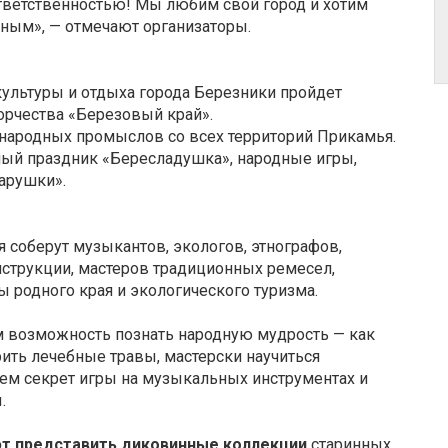
Ответственностью! Мы любим свой город и хотим
ьным», — отмечают организаторы.
 культуры и отдыха города Березники пройдет
орчества «Березовый край».
народных промыслов со всех территорий Прикамья.
ный праздник «Бересладушка», народные игры,
арушки».
 соберут музыкантов, экологов, этнографов,
нструкции, мастеров традиционных ремесел,
ы родного края и экологического туризма.
м возможность познать народную мудрость — как
рить лечебные травы, мастерски научиться
 чем секрет игры на музыкальных инструментах и
.
т представить диковинные коллекции
старинных