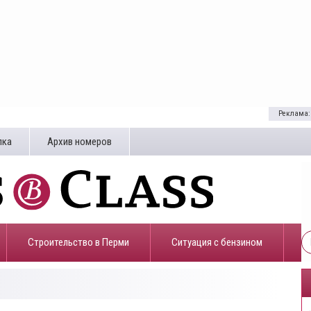
Реклама:
лка
Архив номеров
Строительство в Перми
​Ситуация с бензином