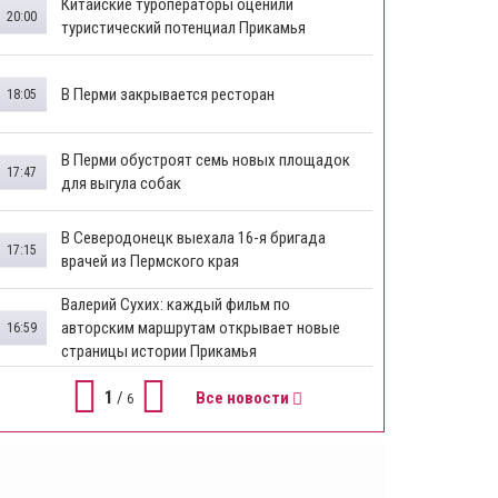
Китайские туроператоры оценили
20:00
туристический потенциал Прикамья
В Перми закрывается ресторан
18:05
​В Перми обустроят семь новых площадок
17:47
для выгула собак
В Северодонецк выехала 16-я бригада
17:15
врачей из Пермского края
​Валерий Сухих: каждый фильм по
авторским маршрутам открывает новые
16:59
страницы истории Прикамья
1
/
Все новости
6