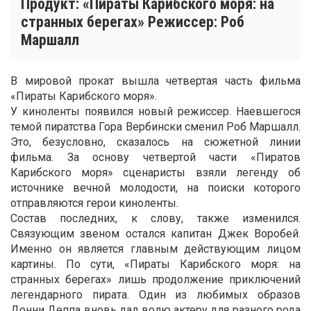
Продукт: «Пираты Карибского моря: на
странных берегах» Режиссер: Роб
Маршалл
В мировой прокат вышла четвертая часть фильма
«Пираты Карибского моря».
У киноленты появился новый режиссер. Наевшегося
темой пиратства Гора Вербински сменил Роб Маршалл.
Это, безусловно, сказалось на сюжетной линии
фильма. За основу четвертой части «Пиратов
Карибского моря» сценаристы взяли легенду об
источнике вечной молодости, на поиски которого
отправляются герои киноленты.
Состав последних, к слову, также изменился.
Связующим звеном остался капитан Джек Воробей.
Именно он является главным действующим лицом
картины. По сути, «Пираты Карибского моря: на
странных берегах» лишь продолжение приключений
легендарного пирата. Один из любимых образов
Донни Деппа вновь дал волю актеру для разного рода