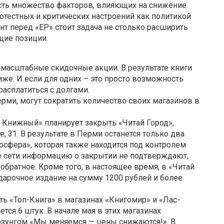
 есть множество факторов, влияющих на снижение
ротестных и критических настроений как политикой
ент перед «ЕР» стоит задача не столько расширить
щие позиции.
масштабные скидочные акции. В результате книги
иже. И если для одних – это просто возможность
расплатиться с долгами.
ми, могут сократить количество своих магазинов в
й Книжный» планирует закрыть «Читай Город»,
31. В результате в Перми останется только два
иосфера», которая также находится под контролем
е сети информацию о закрытии не подтверждают,
обратное. Кроме того, в настоящее время, в «Читай
одарочное издание на сумму 1200 рублей и более
ь «Топ-Книга» в магазинах «Книгомир» и «Лас-
тся 6 штук. В начале мая в этих магазинах
озунгом «Мы меняемся — цены снижаются!». В