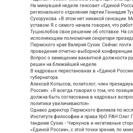
На минувшей неделе генсовет «Единой Росси
регионального отделения партии Геннадия Т
Сухорукова. «В этом нет никакой сенсации. 
уставом. Я с самого начала говорил, что рабо
Тушнолобов свое решение об отставке. На с
исполняющим полномочия секретаря президи
Пермского края Валерия Сухих. Сейчас почти 
проведения отчетно-выборной конференции г-
Вопрос о замещении вакантной должности ру
решен на ближайшей неделе.
В кадровых перестановках в «Единой Росси
губернатора.
Алексей Копысов, политолог, член президиум
Россия»: «Я всегда говорил о том, что позиц
должна быть согласована в кадровых вопрос
политики увеличиваются».
Однако директор Пермского филиала по иссл
Института философии и права УрО РАН Олег 
тандеме Сухих - Чиркунов и негативные сто
«Единой России», с этой точки зрения, по мн