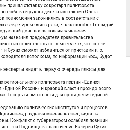
и» принял отставку секретаря политсовета
ушнолобова и руководителя исполкома Олега
Мои полномочия закончились в соответствии с
таю секретарем один срок», - пояснил «bc» Геннадий
ледующий день после подачи заявления
ум назначил председателя правительства
никто из политологов не сомневается, что после
н Сухих сможет избавиться от приставки и. о.
ководителя исполкома, по информации «bc», будет
и» эксперты видят в первую очередь плюсы для
а регионального политсовета партии «Единая
ия «Единой России» и краевой власти прежде всего
ах. Теперь возможности для проведения единой
едованию политических институтов и процессов
Подвинцев, разделяя мнение коллег, видит в
роны. Конфликт с губернатором ослаблял позиции
ению г-на Подвинцева, назначение Валерия Сухих