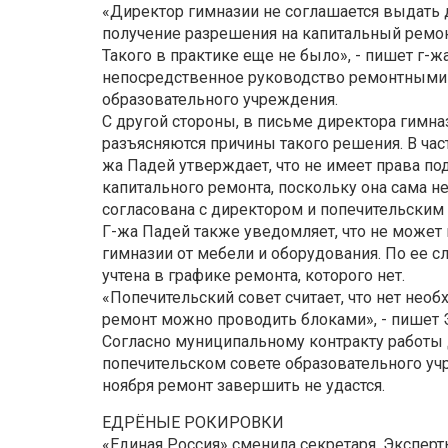
«Директор гимназии не соглашается выдать 
получение разрешения на капитальный ремонт
Такого в практике еще не было», - пишет г-
непосредственное руководство ремонтными 
образовательного учреждения.
С другой стороны, в письме директора гимн
разъясняются причины такого решения. В час
жа Падей утверждает, что не имеет права по
капитального ремонта, поскольку она сама н
согласована с директором и попечительским
Г-жа Падей также уведомляет, что не може
гимназии от мебели и оборудования. По ее с
учтена в графике ремонта, которого нет.
«Попечительский совет считает, что нет необ
ремонт можно проводить блоками», - пишет 
Согласно муниципальному контракту работы
попечительском совете образовательного учре
ноября ремонт завершить не удастся.
ЕДРЁНЫЕ РОКИРОВКИ
«Единая Россия» сменила секретаря. Эксперт