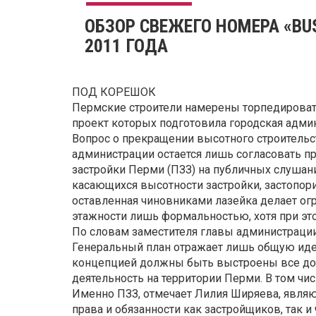
ОБЗОР СВЕЖЕГО НОМЕРА «BUS
2011 ГОДА
ПОД КОРЕШОК
Пермские строители намерены торпедироват
проект которых подготовила городская адми
Вопрос о прекращении высотного строительс
администрации остается лишь согласовать п
застройки Перми (ПЗЗ) на публичных слушани
касающихся высотности застройки, застопори
оставленная чиновниками лазейка делает ог
этажности лишь формальностью, хотя при эт
По словам заместителя главы администраци
Генеральный план отражает лишь общую идео
концепцией должны быть выстроены все до
деятельность на территории Перми. В том чи
Именно ПЗЗ, отмечает Лилия Ширяева, явля
права и обязанности как застройщиков, так 