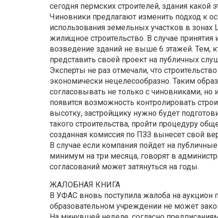
сегодня пермских строителей, здания какой э
Чиновники предлагают изменить подход к о
использования земельных участков в зонах Ц
жилищное строительство. В случае принятия 
возведение зданий не выше 6 этажей. Тем, к
представить своей проект на публичных слуш
Эксперты не раз отмечали, что строительств
экономически нецелесообразно. Таким образ
согласовывать не только с чиновниками, но 
появится возможность контролировать строит
высотку, застройщику нужно будет подгото
такого строительства, пройти процедуру общ
созданная комиссия по ПЗЗ вынесет свой ве
В случае если компания пойдет на публичные 
минимум на три месяца, говорят в администра
согласований может затянуться на годы.
ЖАЛОБНАЯ КНИГА
В УФАС вновь поступила жалоба на аукцион п
образовательном учреждении не может закон
На минувшей неделе, согласно предписаниям