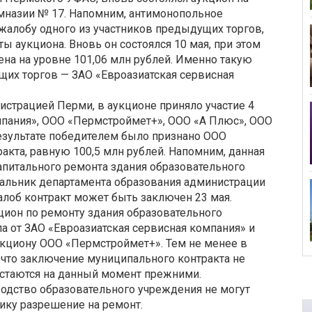
мназии № 17. Напомним, антимонопольное
жалобу одного из участников предыдущих торгов,
ы аукциона. Вновь он состоялся 10 мая, при этом
на на уровне 101,06 млн рублей. Именно такую
щих торгов — ЗАО «Евроазиатская сервисная
истрацией Перми, в аукционе приняло участие 4
омпания», ООО «Пермстроймет+», ООО «А Плюс», ООО
 результате победителем было признано ООО
кта, равную 100,5 млн рублей. Напомним, данная
апитального ремонта здания образовательного
чальник департамента образования администрации
лоб контракт может быть заключен 23 мая.
цион по ремонту здания образовательного
а от ЗАО «Евроазиатская сервисная компания» и
укциону ООО «Пермстроймет+». Тем не менее в
что заключение муниципального контракта не
остаются на данный момент прежними.
одство образовательного учреждения не могут
ику разрешение на ремонт.