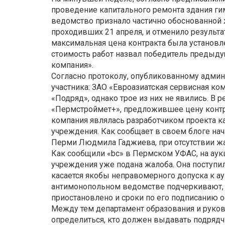
проведение капитального ремонта здания ги
ведомство признало частично обоснованной 
проходивших 21 апреля, и отменило результат
максимальная цена контракта была установле
стоимость работ назвал победитель предыду
компания».
Согласно протоколу, опубликованному админ
участника: ЗАО «Евроазиатская сервисная к
«Подряд», однако трое из них не явились. В
«Пермстроймет+», предложившее цену контра
компания являлась разработчиком проекта к
учреждения. Как сообщает в своем блоге на
Перми Людмила Гаджиева, при отсутствии жа
Как сообщили «bc» в Пермском УФАС, на аук
учреждения уже подана жалоба. Она поступил
касается якобы неправомерного допуска к а
антимонопольном ведомстве подчеркивают, 
приостановлено и сроки по его подписанию 
Между тем департамент образования и руков
определиться, кто должен выдавать подрядч