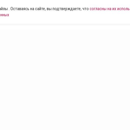
лы . Оставаясь на сайте, вы подтверждаете, что
согласны на их испол
анных