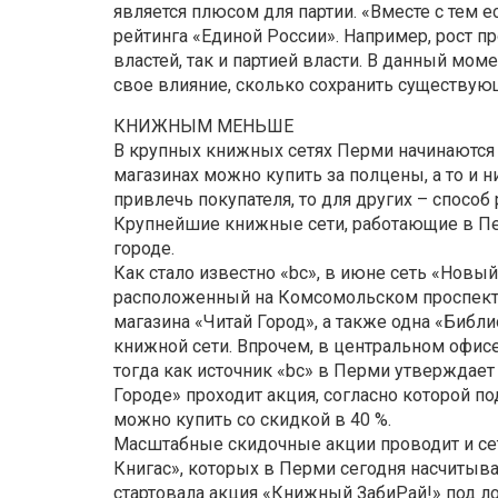
является плюсом для партии. «Вместе с тем
рейтинга «Единой России». Например, рост п
властей, так и партией власти. В данный мом
свое влияние, сколько сохранить существую
КНИЖНЫМ МЕНЬШЕ
В крупных книжных сетях Перми начинаются 
магазинах можно купить за полцены, а то и н
привлечь покупателя, то для других – способ 
Крупнейшие книжные сети, работающие в Пер
городе.
Как стало известно «bc», в июне сеть «Новы
расположенный на Комсомольском проспекте, 
магазина «Читай Город», а также одна «Библ
книжной сети. Впрочем, в центральном офис
тогда как источник «bc» в Перми утверждает 
Городе» проходит акция, согласно которой п
можно купить со скидкой в 40 %.
Масштабные скидочные акции проводит и сет
Книгас», которых в Перми сегодня насчитывае
стартовала акция «Книжный ЗабиРай!» под л