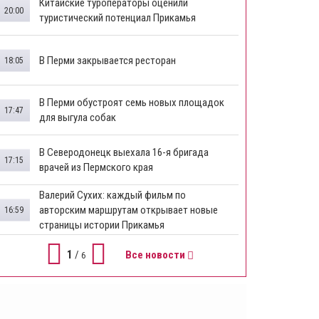
Китайские туроператоры оценили
20:00
туристический потенциал Прикамья
В Перми закрывается ресторан
18:05
​В Перми обустроят семь новых площадок
17:47
для выгула собак
В Северодонецк выехала 16-я бригада
17:15
врачей из Пермского края
​Валерий Сухих: каждый фильм по
авторским маршрутам открывает новые
16:59
страницы истории Прикамья
1
/
Все новости
6