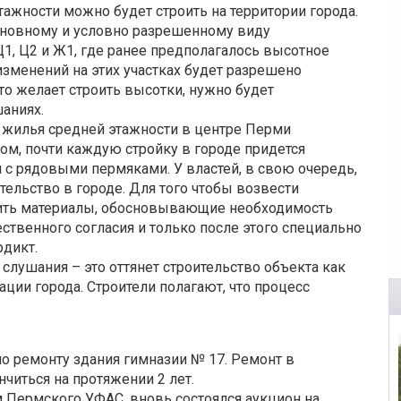
тажности можно будет строить на территории города.
сновному и условно разрешенному виду
1, Ц2 и Ж1, где ранее предполагалось высотное
изменений на этих участках будет разрешено
то желает строить высотки, нужно будет
аниях.
о жилья средней этажности в центре Перми
ом, почти каждую стройку в городе придется
и с рядовыми пермяками. У властей, в свою очередь,
ельство в городе. Для того чтобы возвести
вить материалы, обосновывающие необходимость
ественного согласия и только после этого специально
рдикт.
слушания – это оттянет строительство объекта как
ции города. Строители полагают, что процесс
о ремонту здания гимназии № 17. Ремонт в
читься на протяжении 2 лет.
 Пермского УФАС, вновь состоялся аукцион на