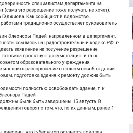
доверенность специалистам департамента на
 (сама это разрешение тоже получать не хочет).
жа Гаджиева. Как сообщают в ведомстве,
работами традиционно осуществляет руководитель
азии Элеоноры Падей, направленном в департамент,
тности, ссылаясь на Градостроительный кодекс РФ, г-
давать заявление на получение разрешение
е готовила проектную документацию и та не
 советом образовательного учреждения.
т выполнить распоряжение о полном освобождении
ловам, подготовка здания к ремонту должна быть
ходимости полностью освобождать здание, т. к.
Элеонора Падей.
 должны были быть завершены 15 августа. В
ждения говорят о том, что, по их данным, ранее 1
ы уверены, что губернатор останется доволен.