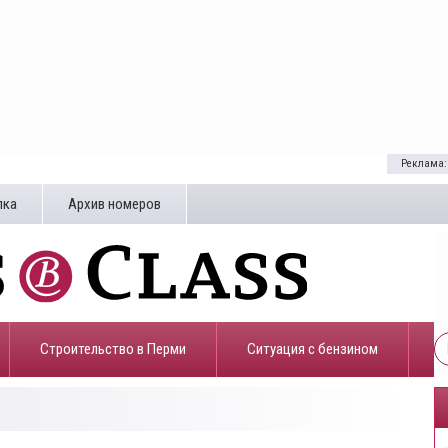
Реклама:
лка
Архив номеров
Строительство в Перми
​Ситуация с бензином