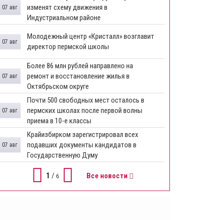
изменят схему движения в
07 авг
Индустриальном районе
Молодежный центр «Кристалл» возглавит
07 авг
директор пермской школы
Более 86 млн рублей направлено на
ремонт и восстановление жилья в
07 авг
Октябрьском округе
Почти 500 свободных мест осталось в
пермских школах после первой волны
07 авг
приема в 10-е классы
Крайизбирком зарегистрировал всех
подавших документы кандидатов в
07 авг
Государственную Думу
1
/
Все новости
6