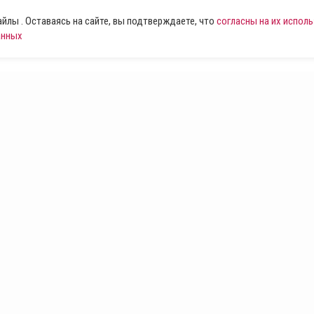
лы . Оставаясь на сайте, вы подтверждаете, что
согласны на их испол
анных