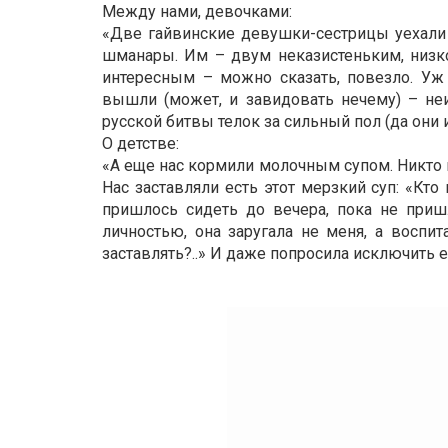
Между нами, девочками:
«Две гайвинские девушки-сестрицы уехали
шманары. Им – двум неказистеньким, низко
интересным – можно сказать, повезло. Уж 
вышли (может, и завидовать нечему) – неи
русской битвы телок за сильный пол (да они
О детстве:
«А еще нас кормили молочным супом. Никто 
Нас заставляли есть этот мерзкий суп: «Кто н
пришлось сидеть до вечера, пока не приш
личностью, она заругала не меня, а воспит
заставлять?..» И даже попросила исключить е