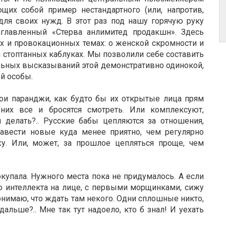
щих собой пример нестандартного (или, напротив,
для своих нужд. В этот раз под нашу горячую руку
 озаглавленный «Стерва анлимитед продакшн». Здесь
х и провокационных темах: о женской скромности и
стоптанных каблуках. Мы позволили себе составить
ьных высказываний этой демонстративно одинокой,
й особы.
ои паранджи, как будто бы их открытые лица прям
них все и бросятся смотреть. Или комплексуют,
 делать?.. Русские бабы цепляются за отношения,
авести новые куда менее приятно, чем регулярно
. Или, может, за прошлое цепляться проще, чем
окупала. Нужного места пока не придумалось. А если
тью интеллекта на лице, с первыми морщинками, сижу
понимаю, что ждать там некого. Одни сплошные никто,
дальше?.. Мне так тут надоело, кто б знал! И уехать