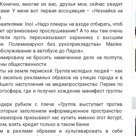
Конечно, многие из вас, друзья мои, сейчас увидят
ми. У меня вот первая ассоциация – «Незнайка на
.
ателями. Inol: «Надо плееры на входе отбирать, чтоб
удет организовано прослушивание? А то мы там очень
ители пусть пересказывают охраннику с высшим
е. Полемизируют без рукоприкладства». Maxlee:
обслуживание в автобусе до Лядов».
ировичу не бросить намеченное дело на полпути,
оны общественности.
ты на земле пермской. Группа молодых людей – как
й засилью рекламных образов на улицах города и в
йшего наступления на медиапространство Перми по
логосфера, где и получил хождение манифест группы
дера рубили с плеча: «Группа выступает против
оторые заполонили информационное пространство.
евизоров призывают нас купить именно этот йогурт,
м, взять кредит только в таком банке.
ым в рекламе образам и культивировать в себе