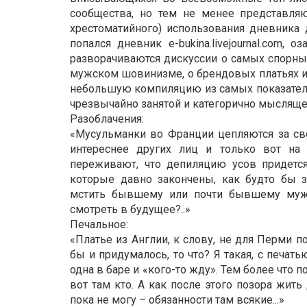
сообщества, но тем не менее представляю
хрестоматийного) использования дневника 
попался дневник e-bukina.livejournal.com,
разворачиваются дискуссии о самых спорны
мужском шовинизме, о брендовых платьях и 
небольшую компиляцию из самых показател
чрезвычайно занятой и категорично мысляще
Разоблачения:
«Мусульманки во Франции цепляются за св
интереснее других лиц и только вот на 
переживают, что депиляцию усов придется
которые давно закончены, как будто бы з
мстить бывшему или почти бывшему мужу
смотреть в будущее?..»
Печальное:
«Платье из Англии, к слову, не для Перми п
бы и придумалось, то что? Я такая, с печа
одна в баре и «кого-то жду». Тем более что 
вот там кто. А как после этого позора жить 
пока не могу – обязанности там всякие...»