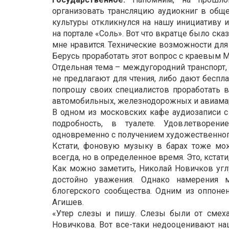
организовать трансляцию аудиокниг в обще
культуры откликнулся на нашу инициативу и
на портале «Соль». Вот что вкратце было ска
мне нравится. Технические возможности для
Берусь проработать этот вопрос с краевым Мин
Отдельная тема – междугородний транспорт,
не предлагают для чтения, либо дают беспла
попрошу своих специалистов проработать в
автомобильных, железнодорожных и авиамар
В одном из московских кафе аудиозаписи с
подробность, в туалете. Удовлетворени
одновременно с получением художественног
Кстати, фоновую музыку в барах тоже мож
всегда, но в определенное время. Это, кстат
Как можно заметить, Николай Новичков угл
достойно уважения. Однако намерения 
блогерского сообщества. Одним из оппоне
Агишев.
«Утер слезы и пишу. Слезы были от смеха
Новичкова. Вот все-таки недооценивают наш