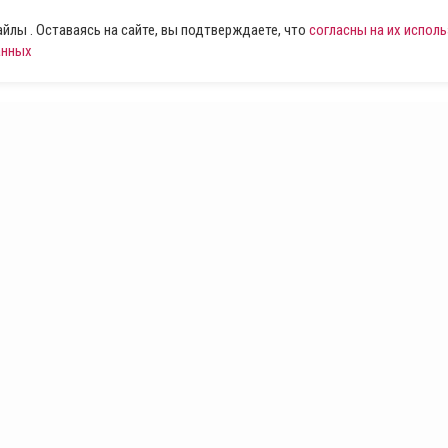
лы . Оставаясь на сайте, вы подтверждаете, что
согласны на их испол
анных