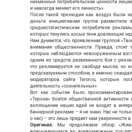
низменные потребительские ценности лишает
и навсегда меняет его личность».
После такой прелюдии как воздух были не
деньги инициативная группа разместила
среднестатистические потребители рекламы
которых тянулись косые тени довлеющих на
Нам думается, что проявленная группой «Тв
внимания общественности. Правда, стоит
которые наблюдаются невооруженным взгля
одним из средств развязанного боя с рекла
что рекламируется не свобода мысли, но к
предсказуемым способом, а именно скандало
модераторов сайта Teron.ru, которые п
деятельность «сознательных».
Вот как событие было прокомментировано
«Терона» боится общественной активности 
воплощение наших идей не входит в интере
баннерной рекламе – я не знаю. Нас не толь
о нас) – это лишь придает нам уверенности в 
Оригинал.
Мы продолжаем обзор «Живых
вписывающихся во всевозможные топ-ли