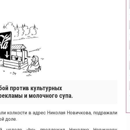
бой против культурных
рекламы и молочного супа.
ли колкости в адрес Николая Новичкова, подражали
й доле.
й неделе «bc» предложил Николаю Новичкову