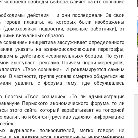
 человека свободы выбора, влияет на его сознание
обходимы действия – и они последовали. За свои
 в городе плакаты, на которых были изображены
 (домохозяйки, подростки, офисные работники), от
д ними визуальных образов.
ое сознание» инициатива заслуживает определенного
 также указать на взаимоисключающие параграфы,
дом в действиях «сознательных» борцов. По сути,
мой выступает... реклама. Причем порой мерещится,
оллектив «Твое сознание». И рекламируется самым
м. В частности, группа успела смертно обидеться на
осмели удалить с форума тему, где обсуждалась
 блогом «Твое сознание»: «То ли администрация
накануне Пермского экономического форума, то ли
сы этого сайта, который зарабатывает на топорной
ко хвалят, но и боятся (трусливо удаляют информацию
себе».
 журналов» пользователей, мягко говоря, не
сты и не являющихся центральным ньюсмейкером