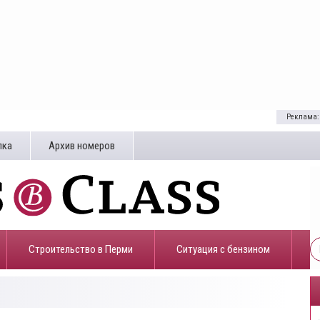
Реклама:
лка
Архив номеров
Строительство в Перми
​Ситуация с бензином