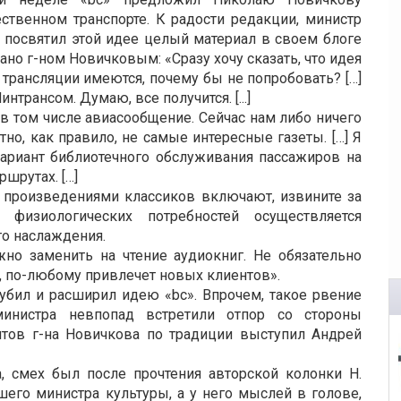
ственном транспорте. К радости редакции, министр
 посвятил этой идее целый материал в своем блоге
зано г-ном Новичковым: «Сразу хочу сказать, что идея
 трансляции имеются, почему бы не попробовать? […]
трансом. Думаю, все получится. [...]
 в том числе авиасообщение. Сейчас нам либо ничего
тно, как правило, не самые интересные газеты. […] Я
ариант библиотечного обслуживания пассажиров на
шрутах. […]
 произведениями классиков включают, извините за
е физиологических потребностей осуществляется
о наслаждения.
но заменить на чтение аудиокниг. Не обязательно
и, по-любому привлечет новых клиентов».
убил и расширил идею «bc». Впрочем, такое рвение
министра невпопад встретили отпор со стороны
нтов г-на Новичкова по традиции выступил Андрей
, смех был после прочтения авторской колонки Н.
его министра культуры, а у него мыслей в голове,