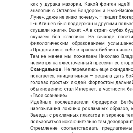
как у дурака махорки. Какой фонтан идей! 
аналогии с Остапом Бендером и Нью-Васюка
Луне», даже не знаю почему», – пишет блогер
Г-н Агишев был поддержан и другими пользов
слушали книги». Duxet: «А в стрип-клубах б
скучаем без классики. На выходе посет
филологическим образованием услышанно
«Представляю себе в красках библиотечное 
Тем не менее мы пожелаем Николаю Владим
несмотря на ожесточенный прессинг со стор
Скандальное.
Не перевелись еще скандалис
полагается, инициативная – решила дать бо
головах простых людей. Форпостом дальне
обыкновению стал Интернет, в частности, б
«Твое сознание».
Идейные последователи Фредерика Бегбе
навязывания ложных рекламных образов, к
Звезды с рекламных плакатов и экранов тел
пользоваться исключительно тем дезодоранто
Стремление соответствовать предлагаем