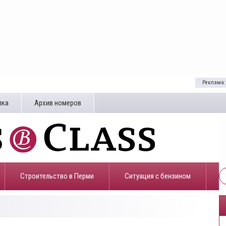
Реклама:
лка
Архив номеров
Строительство в Перми
​Ситуация с бензином