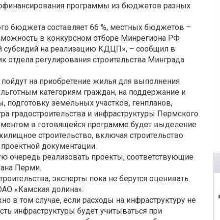
офинансирования программы из бюджетов разных
го бюджета составляет 66 %, местных бюджетов –
возможность в конкурсном отборе Минрегиона РФ
й субсидий на реализацию КДЦП», – сообщил в
ник отдела регулирования строительства Минграда
 пойдут на приобретение жилья для выполнения
 льготным категориям граждан, на поддержание и
, подготовку земельных участков, генпланов,
стра градостроительства и инфраструктуры Пермского
оментом в готовящейся программе будет выделение
 жилищное строительство, включая строительство
 проектной документации.
ую очередь реализовать проекты, соответствующие
лана Перми.
роительства, эксперты пока не берутся оценивать.
ОАО «Камская долина»:
о в том случае, если расходы на инфраструктуру не
ость инфраструктуры будет учитываться при