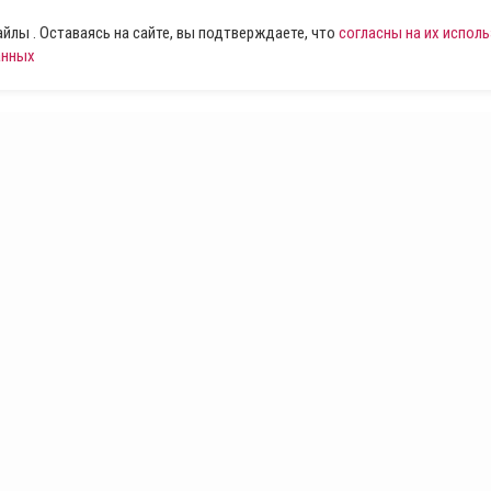
лы . Оставаясь на сайте, вы подтверждаете, что
согласны на их испол
анных