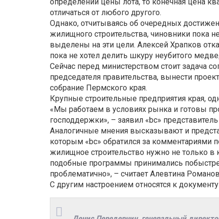
определении цены лота, то конечная цена кв
отличаться от любого другого.
Однако, отчитываясь об очередных достижен
жилищного строительства, чиновники пока н
выделены на эти цели. Алексей Храпков отк
пока не хотел делить шкуру неубитого медве
Сейчас перед министерством стоит задача со
председателя правительства, вынести проек
собрание Пермского края.
Крупные строительные предприятия края, одн
«Мы работаем в условиях рынка и готовы пр
господдержки», – заявил «bc» представитель
Аналогичные мнения высказывают и представ
которым «bc» обратился за комментариями п
жилищное строительство нужно не только в кр
подобные программы принимались побыстрее,
проблематично», – считает Алевтина Романов
С другим настроением относятся к документ
Денис Передернин, генеральный директор