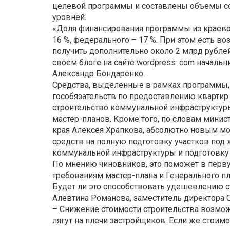
целевой программы и составлены объемы с
уровней.
«Доля финансирования программы из краево
16 %, федерального – 17 %. При этом есть 
получить дополнительно около 2 млрд рубле
своем блоге на сайте wordpress. com началь
Александр Бондаренко.
Средства, выделенные в рамках программы,
гособязательств по предоставлению квартир
строительство коммунальной инфраструктуры
мастер-планов. Кроме того, по словам мини
края Алексея Храпкова, абсолютно новым м
средств на полную подготовку участков под
коммунальной инфраструктуры и подготовку
По мнению чиновников, это поможет в перв
требованиям мастер-плана и Генерального п
Будет ли это способствовать удешевлению ст
Алевтина Романова, заместитель директора 
– Снижение стоимости строительства возможн
лягут на плечи застройщиков. Если же стоим