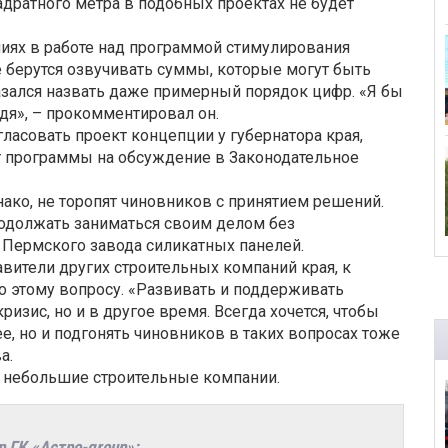
адратного метра в подобных проектах не будет
иях в работе над программой стимулирования
е берутся озвучивать суммы, которые могут быть
азался назвать даже примерный порядок цифр. «Я бы
дя», – прокомментировал он.
гласовать проект концепции у губернатора края,
т программы на обсуждение в Законодательное
ако, не торопят чиновников с принятием решений.
одолжать заниматься своим делом без
 Пермского завода силикатных панелей.
ители других строительных компаний края, к
о этому вопросу. «Развивать и поддерживать
изис, но и в другое время. Всегда хочется, чтобы
 но и подгонять чиновников в таких вопросах тоже
а.
у небольшие строительные компании.
 ГК «Астро-group»: