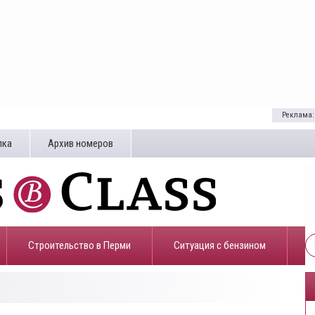
Реклама:
лка
Архив номеров
Строительство в Перми
​Ситуация с бензином