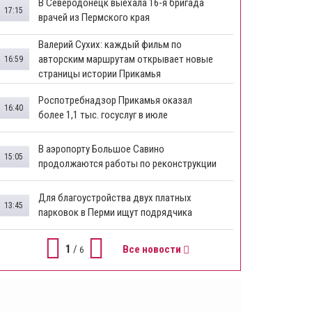
В Северодонецк выехала 16-я бригада
17:15
врачей из Пермского края
​Валерий Сухих: каждый фильм по
авторским маршрутам открывает новые
16:59
страницы истории Прикамья
Роспотребнадзор Прикамья оказал
16:40
более 1,1 тыс. госуслуг в июле
В аэропорту Большое Савино
15:05
продолжаются работы по реконструкции
Для благоустройства двух платных
13:45
парковок в Перми ищут подрядчика
1
/
Все новости
6