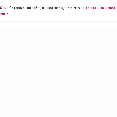
лы . Оставаясь на сайте, вы подтверждаете, что
согласны на их испол
анных