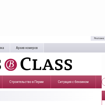
Реклама:
лка
Архив номеров
Строительство в Перми
​Ситуация с бензином