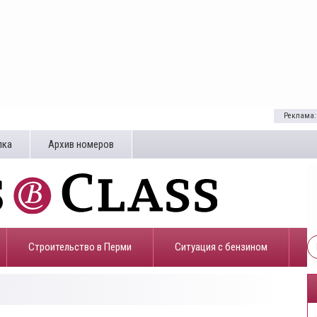
Реклама:
лка
Архив номеров
Строительство в Перми
​Ситуация с бензином