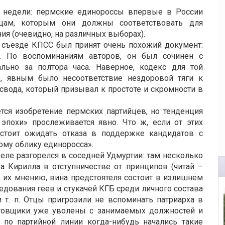
 недели: пермские единороссы впервые в России
йцам, которым они должны соответствовать для
ия (очевидно, на различных выборах).
I съезде КПСС был принят очень похожий документ:
. По воспоминаниям авторов, он был сочинен с
льно за полтора часа. Наверное, кодекс для той
р, явным было несоответствие нездоровой тяги к
свода, который призывал к простоте и скромности в
тся изобретение пермских партийцев, но тенденция
 эпохи» прослеживается явно. Что ж, если от этих
 стоит ожидать отказа в поддержке кандидатов с
ому облику единоросса».
ле разгорелся в соседней Удмуртии: там несколько
 Кирилла в отступничестве от принципов (читай –
по их мнению, вина предстоятеля состоит в излишнем
ледования геев и стукачей КГБ среди личного состава
 т. п. Отцы пригрозили не вспоминать патриарха в
унтовщики уже уволены с занимаемых должностей и
 по партийной линии когда-нибудь начались такие