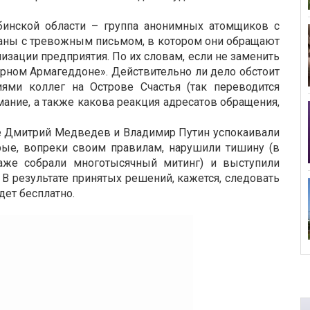
бинской области – группа анонимных атомщиков с
раны с тревожным письмом, в котором они обращают
зации предприятия. По их словам, если не заменить
рном Армагеддоне». Действительно ли дело обстоит
иями коллег на Острове Счастья (так переводится
мание, а также какова реакция адресатов обращения,
е Дмитрий Медведев и Владимир Путин успокаивали
ые, вопреки своим правилам, нарушили тишину (в
аже собрали многотысячный митинг) и выступили
 В результате принятых решений, кажется, следовать
дет бесплатно.