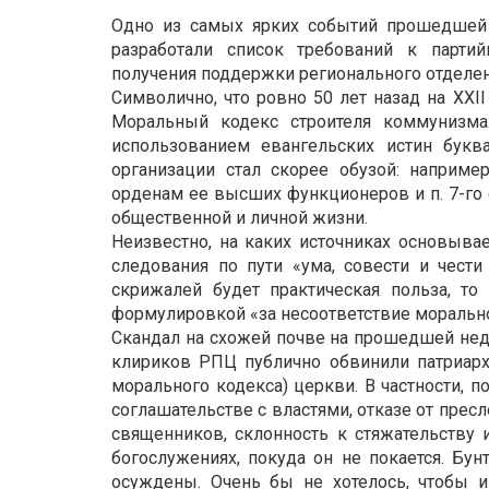
Одно из самых ярких событий прошедшей
разработали список требований к парти
получения поддержки регионального отделен
Символично, что ровно 50 лет назад на XXI
Моральный кодекс строителя коммунизма
использованием евангельских истин буква
организации стал скорее обузой: наприме
орденам ее высших функционеров и п. 7-го 
общественной и личной жизни.
Неизвестно, на каких источниках основывае
следования по пути «ума, совести и чести
скрижалей будет практическая польза, то
формулировкой «за несоответствие моральн
Скандал на схожей почве на прошедшей неде
клириков РПЦ публично обвинили патриарха
морального кодекса) церкви. В частности, 
соглашательстве с властями, отказе от прес
священников, склонность к стяжательству и
богослужениях, покуда он не покается. Б
осуждены. Очень бы не хотелось, чтобы и