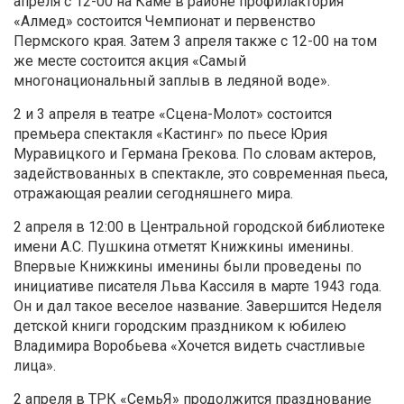
апреля с 12-00 на Каме в районе профилактория
«Алмед» состоится Чемпионат и первенство
Пермского края. Затем 3 апреля также с 12-00 на том
же месте состоится акция «Самый
многонациональный заплыв в ледяной воде».
2 и 3 апреля в театре «Сцена-Молот» состоится
премьера спектакля «Кастинг» по пьесе Юрия
Муравицкого и Германа Грекова. По словам актеров,
задействованных в спектакле, это современная пьеса,
отражающая реалии сегодняшнего мира.
2 апреля в 12:00 в Центральной городской библиотеке
имени А.С. Пушкина отметят Книжкины именины.
Впервые Книжкины именины были проведены по
инициативе писателя Льва Кассиля в марте 1943 года.
Он и дал такое веселое название. Завершится Неделя
детской книги городским праздником к юбилею
Владимира Воробьева «Хочется видеть счастливые
лица».
2 апреля в ТРК «СемьЯ» продолжится празднование