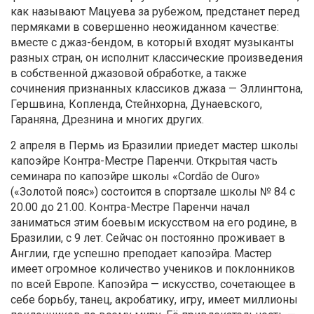
как называют Мацуева за рубежом, предстанет перед
пермяками в совершенно неожиданном качестве:
вместе с джаз-бендом, в который входят музыканты
разных стран, он исполнит классические произведения
в собственной джазовой обработке, а также
сочинения признанных классиков джаза — Эллингтона,
Гершвина, Копленда, Стейнхорна, Дунаевского,
Гараняна, Дрезнина и многих других.
2 апреля в Пермь из Бразилии приедет мастер школы
капоэйре Контра-Местре Паренчи. Открытая часть
семинара по капоэйре школы «Cordão de Ouro»
(«Золотой пояс») состоится в спортзале школы № 84 с
20.00 до 21.00. Контра-Местре Паренчи начал
заниматься этим боевым искусством на его родине, в
Бразилии, с 9 лет. Сейчас он постоянно проживает в
Англии, где успешно преподает капоэйра. Мастер
имеет огромное количество учеников и поклонников
по всей Европе. Капоэйра — искусство, сочетающее в
себе борьбу, танец, акробатику, игру, имеет миллионы