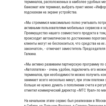
терминалов, расположенных в наиболее удобных мес
банкомат или терминал, выбрать пункт меню «Инфор
подсказкам на экране устройства.
«Мы стремимся максимально полно учитывать потре
активными пользователями мобильных сервисов и заи
Преимущество нашего совместного продукта в том, 
происходит автоматически по достижению пороговог
клиенты могут не беспокоиться, что средства на их
закончатся», - отмечает заместитель Председателя
Галкина.
«Мы активно развиваем партнерскую программу по 
«Автоплатеж» - очень удобен, подключить его можн
терминалов, при необходимости можно получить ко
занимает всего несколько минут, при этом платежи 
больше не нужно думать о пополнении счета и регу
отметил коммерческий директор «МТС Урал» по мас
На начальном этапе сервис был реализован в Москв
в Сибири, на Дальнем Востоке, в Северо-Западном р