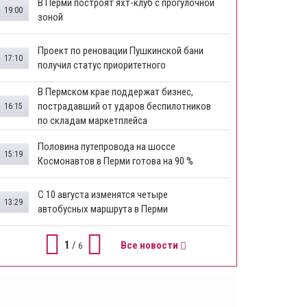
В Перми построят яхт-клуб с прогулочной
19:00
зоной
​Проект по реновации Пушкинской бани
17:10
получил статус приоритетного
​В Пермском крае поддержат бизнес,
пострадавший от ударов беспилотников
16:15
по складам маркетплейса
​Половина путепровода на шоссе
15:19
Космонавтов в Перми готова на 90 %
​С 10 августа изменятся четыре
13:29
автобусных маршрута в Перми
1
/
Все новости
6