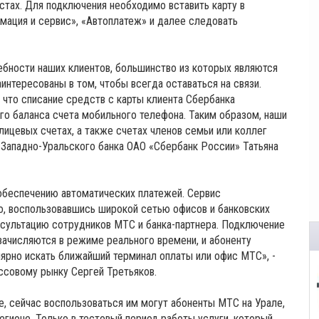
тах. Для подключения необходимо вставить карту в
мация и сервис», «Автоплатеж» и далее следовать
бности наших клиентов, большинство из которых являются
нтересованы в том, чтобы всегда оставаться на связи.
что списание средств с карты клиента Сбербанка
о баланса счета мобильного телефона. Таким образом, наши
 лицевых счетах, а также счетах членов семьи или коллег
 Западно-Уральского банка ОАО «Сбербанк России» Татьяна
обеспечению автоматических платежей. Сервис
о, воспользовавшись широкой сетью офисов и банковских
нсультацию сотрудников МТС и банка-партнера. Подключение
зачисляются в режиме реального времени, и абоненту
лярно искать ближайший терминал оплаты или офис МТС», -
совому рынку Сергей Третьяков.
е, сейчас воспользоваться им могут абоненты МТС на Урале,
егионе. Только в тестовый период работы услуги, который