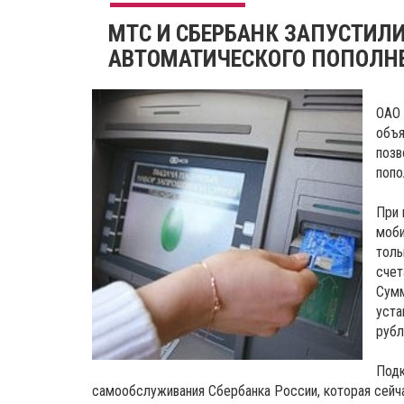
МТС И СБЕРБАНК ЗАПУСТИЛИ
АВТОМАТИЧЕСКОГО ПОПОЛНЕ
ОАО 
объя
позв
попо
При 
моби
толь
счет
Сумм
уста
рубл
Подк
самообслуживания Сбербанка России, которая сейч