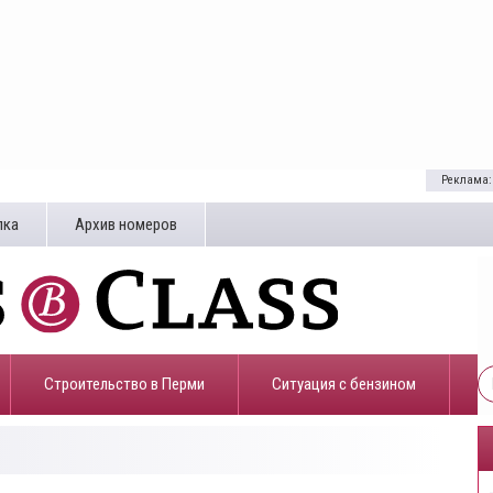
Реклама:
лка
Архив номеров
Строительство в Перми
​Ситуация с бензином