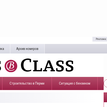
Реклама:
лка
Архив номеров
Строительство в Перми
​Ситуация с бензином