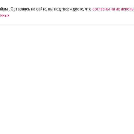
лы . Оставаясь на сайте, вы подтверждаете, что
согласны на их испол
анных