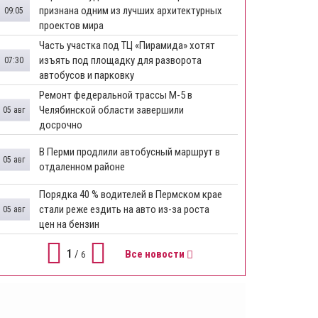
признана одним из лучших архитектурных
09:05
проектов мира
Часть участка под ТЦ «Пирамида» хотят
изъять под площадку для разворота
07:30
автобусов и парковку
Ремонт федеральной трассы М-5 в
Челябинской области завершили
05 авг
досрочно
​В Перми продлили автобусный маршрут в
05 авг
отдаленном районе
​Порядка 40 % водителей в Пермском крае
стали реже ездить на авто из-за роста
05 авг
цен на бензин
1
/
Все новости
6