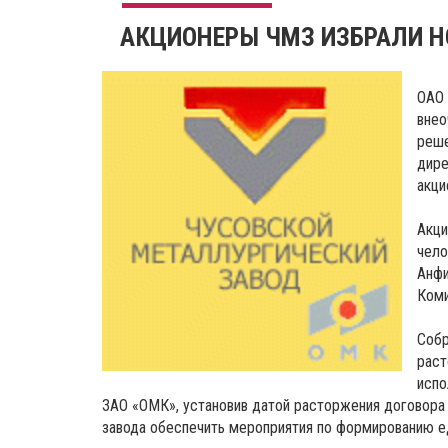
АКЦИОНЕРЫ ЧМЗ ИЗБРАЛИ Н
ОАО 
внео
реше
дире
акци
Акци
чело
Анфи
Коми
Собр
раст
испо
ЗАО «ОМК», установив датой расторжения договора 
завода обеспечить мероприятия по формированию ед