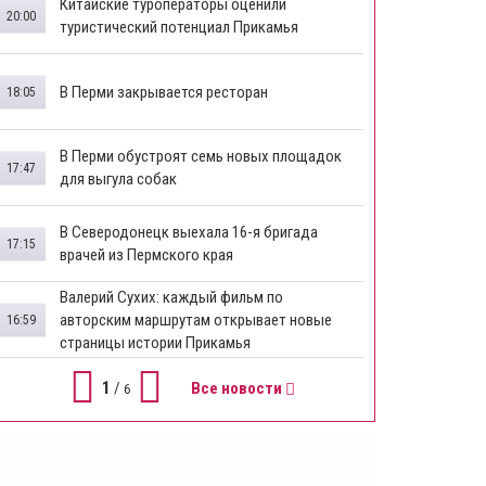
Китайские туроператоры оценили
20:00
туристический потенциал Прикамья
В Перми закрывается ресторан
18:05
​В Перми обустроят семь новых площадок
17:47
для выгула собак
В Северодонецк выехала 16-я бригада
17:15
врачей из Пермского края
​Валерий Сухих: каждый фильм по
авторским маршрутам открывает новые
16:59
страницы истории Прикамья
1
/
Все новости
6