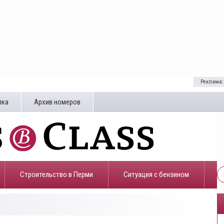
Реклама:
лка
Архив номеров
Строительство в Перми
​Ситуация с бензином