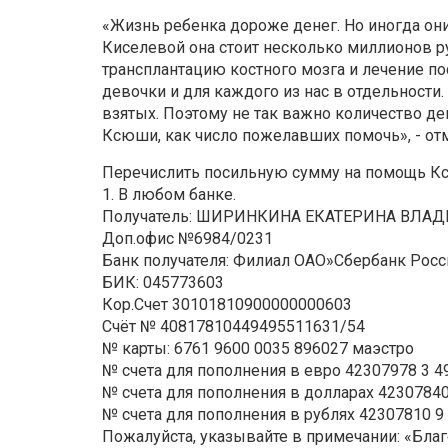
«Жизнь ребенка дороже денег. Но иногда они
Киселевой она стоит несколько миллионов р
трансплантацию костного мозга и лечение по
девочки и для каждого из нас в отдельности.
взятых. Поэтому не так важно количество де
Ксюши, как число пожелавших помочь», - от
Перечислить посильную сумму на помощь 
1. В любом банке.
Получатель: ШИРИНКИНА ЕКАТЕРИНА ВЛА
Доп.офис №6984/0231
Банк получателя: Филиал ОАО»Сбербанк Росс
БИК: 045773603
Кор.Счет 30101810900000000603
Счёт № 40817810449495511631/54
№ карты: 6761 9600 0035 896027 маэстро
№ счета для пополнения в евро 42307978 3 4
№ счета для пополнения в долларах 42307840
№ счета для пополнения в рублях 42307810 9
Пожалуйста, указывайте в примечании: «Бла