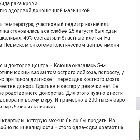
вида рака крови.
ютно здоровой доношенной малышкой.
сь температура, участковый педиатр назначила
очка становилась все слабее. 25 августа был сдан
каливал, 40% составляли бластные клетки. На
 в Пермском онкогематологическом центре имени
но и докторов центра – Ксюша оказалась 5-м
типическим вариантом острого лейкоза, попросту, у
 при таком диагнозе – пересадка костного мозга.
естве донора. Братьев и сестер у девочки нет. Ее
е родственного донорства. Для этого нужно внести
донора по всему миру. И примерно в 200 тысяч евро
 в зарубежных клиниках.
й квартиры, которую можно было бы продать. Из
собие по инвалидности – этого едва-едва хватает на