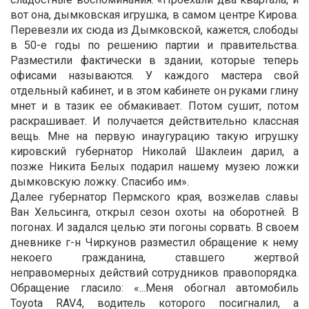
вот она, дымковская игрушка, в самом центре Кирова.
Перевезли их сюда из Дымковской, кажется, слободы
в 50-е годы по решению партии и правительства.
Разместили фактически в здании, которые теперь
офисами называются. У каждого мастера свой
отдельный кабинет, и в этом кабинете он руками глину
мнет и в тазик ее обмакивает. Потом сушит, потом
раскрашивает. И получается действительно классная
вещь. Мне на первую инаугурацию такую игрушку
кировский губернатор Николай Шаклеин дарил, а
позже Никита Белых подарил нашему музею ложки
дымковскую ложку. Спасибо им».
Далее губернатор Пермского края, возжелав славы
Ван Хельсинга, открыл сезон охоты на оборотней. В
погонах. И задался целью эти погоны сорвать. В своем
дневнике г-н Чиркунов разместил обращение к нему
некоего гражданина, ставшего жертвой
неправомерных действий сотрудников правопорядка.
Обращение гласило: «...Меня обогнал автомобиль
Toyota RAV4, водитель которого посигналил, а