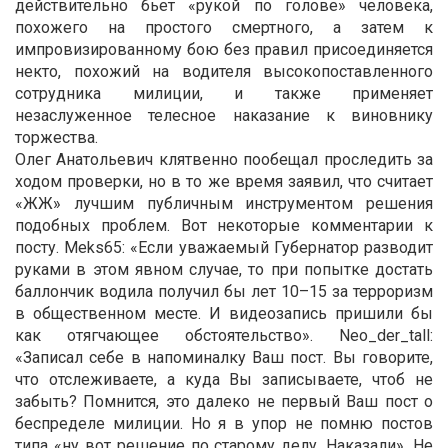
действительно бьет «рукой по голове» человека,
похожего на простого смертного, а затем к
импровизированному бою без правил присоединяется
некто, похожий на водителя высокопоставленного
сотрудника милиции, и также применяет
незаслуженное телесное наказание к виновнику
торжества.
Олег Анатольевич клятвенно пообещал проследить за
ходом проверки, но в то же время заявил, что считает
«ЖЖ» лучшим публичным инструментом решения
подобных проблем. Вот некоторые комментарии к
посту. Meks65: «Если уважаемый Губернатор разводит
руками в этом явном случае, то при попытке достать
баллончик водила получил бы лет 10–15 за терроризм
в общественном месте. И видеозапись пришили бы
как отягчающее обстоятельство». Neo_der_tall:
«Записал себе в напоминалку Ваш пост. Вы говорите,
что отслеживаете, а куда Вы записываете, чтоб не
забыть? Помнится, это далеко не первый Ваш пост о
беспределе милиции. Но я в упор не помню постов
типа «ну вот решение по старому делу. Наказали». Не