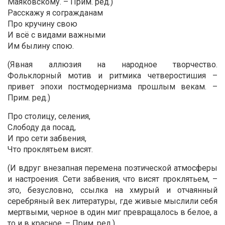
Маяковскому. – Прим. ред.)
Расскажу я согражданам
Про кручину свою
И всё с видами важными
Им былину спою.
(Явная аллюзия на народное творчество.
Фольклорный мотив и ритмика четверостишия –
привет эпохи постмодернизма прошлым векам. –
Прим. ред.)
Про столицу, селения,
Слободу да посад,
И про сети забвения,
Что проклятьем висят.
(И вдруг внезапная перемена поэтической атмосферы
и настроения. Сети забвения, что висят проклятьем, –
это, безусловно, ссылка на хмурый и отчаянный
серебряный век литературы, где живые мыслили себя
мертвыми, черное в один миг превращалось в белое, а
то и в красное. – Прим. ред.)