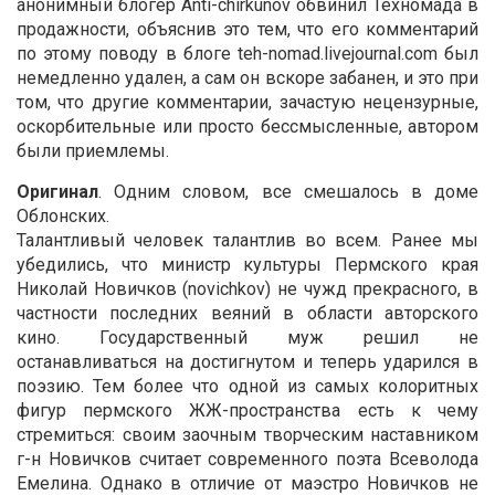
анонимный блогер Anti-chirkunov обвинил Техномада в
продажности, объяснив это тем, что его комментарий
по этому поводу в блоге teh-nomad.livejournal.com был
немедленно удален, а сам он вскоре забанен, и это при
том, что другие комментарии, зачастую нецензурные,
оскорбительные или просто бессмысленные, автором
были приемлемы.
Оригинал
. Одним словом, все смешалось в доме
Облонских.
Талантливый человек талантлив во всем. Ранее мы
убедились, что министр культуры Пермского края
Николай Новичков (novichkov) не чужд прекрасного, в
частности последних веяний в области авторского
кино. Государственный муж решил не
останавливаться на достигнутом и теперь ударился в
поэзию. Тем более что одной из самых колоритных
фигур пермского ЖЖ-пространства есть к чему
стремиться: своим заочным творческим наставником
г-н Новичков считает современного поэта Всеволода
Емелина. Однако в отличие от маэстро Новичков не