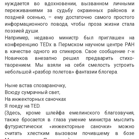
нуждается во вдохновении, вызванном личными
переживаниями за судьбу окраинных районов и
поздней осенью, – ему достаточно самого простого
информационного повода, чтобы проза жизни стала
поэзией души.
Например, недавно министр был приглашен на
конференцию TEDх в Пермском научном центре РАН
в качестве одного из спикеров. Свое сообщение г-н
Новичков внезапно решил предварить стихо-
творением. Мы взяли на себя смелость устроить
небольшой «разбор полетов» фантазии блогера.
Ныне встав спозараночку,
Всюду сумрачный свет,
На инжекторных саночках
Я поеду на TED.
(Здесь, кроме шлейфа емелинского благозвучия,
также бросается в глаза умение министра мыслить
футуристически: «инжекторные саночки» можно
считать хлестким вызовом почившему в бозе