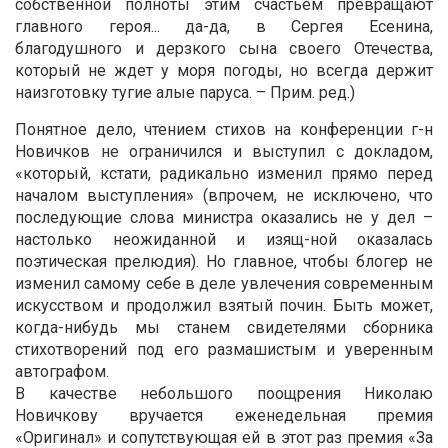
собственной полноты этим счастьем превращают
главного героя... да-да, в Сергея Есенина,
благодушного и дерзкого сына своего Отечества,
который не ждет у моря погоды, но всегда держит
наизготовку тугие алые паруса. – Прим. ред.)
Понятное дело, чтением стихов на конференции г-н
Новичков не ограничился и выступил с докладом,
«который, кстати, радикально изменил прямо перед
началом выступления» (впрочем, не исключено, что
последующие слова министра оказались не у дел –
настолько неожиданной и изящ-ной оказалась
поэтическая прелюдия). Но главное, чтобы блогер не
изменил самому себе в деле увлечения современным
искусством и продолжил взятый почин. Быть может,
когда-нибудь мы станем свидетелями сборника
стихотворений под его размашистым и уверенным
автографом.
В качестве небольшого поощрения Николаю
Новичкову вручается еженедельная премия
«Оригинал» и сопутствующая ей в этот раз премия «За