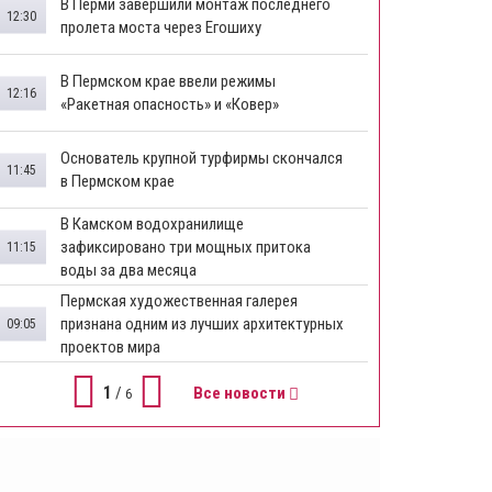
В Перми завершили монтаж последнего
12:30
пролета моста через Егошиху
В Пермском крае ввели режимы
12:16
«Ракетная опасность» и «Ковер»
Основатель крупной турфирмы скончался
11:45
в Пермском крае
В Камском водохранилище
зафиксировано три мощных притока
11:15
воды за два месяца
Пермская художественная галерея
признана одним из лучших архитектурных
09:05
проектов мира
1
/
Все новости
6