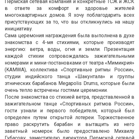
Пермская сетевая компания и конкретные ТСЖ и ЖСК
в ответе за комфорт и здоровье жителей
многоквартирных домов. Я хочу поблагодарить всех
присутствующих за то, что вы откликнулись на нашу
инициативу.
Сама церемония награждения была выполнена в духе
знакомства с 4-мя стихиями, которые производят
энергию: ветра, воды, огня и земли. Презентация
каждой стихии сопровождалась зажигательными
номерами и мини-постановками от театра «Мимикрия»
(KAMWA), коллектива «Спортивные ритмы России»,
студии индийского танца «Шакунтала» и группы
этнических барабанов Megapolis Drums, которые были
очень тепло встречены гостями церемонии.
После знакомства со стихией ветра, представленной в
зажигательном танце «Спортивных ритмов России»,
гости узнали и первого победителя, который был
определен путем открытой лотереи. Торжественное
право раскрутить барабан и вытащить из него
заветный номерок было предоставлено Михаилу
Губасову, заместителю директора Пермской сетевой