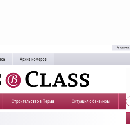
Реклама:
лка
Архив номеров
Строительство в Перми
​Ситуация с бензином