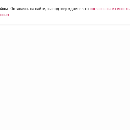
лы . Оставаясь на сайте, вы подтверждаете, что
согласны на их испол
анных