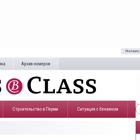
Реклама:
лка
Архив номеров
Строительство в Перми
​Ситуация с бензином