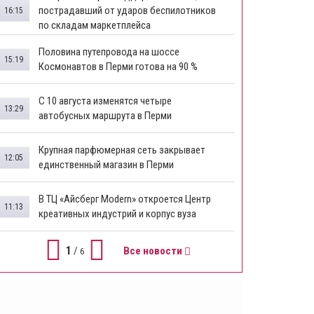
пострадавший от ударов беспилотников
16:15
по складам маркетплейса
​Половина путепровода на шоссе
15:19
Космонавтов в Перми готова на 90 %
​С 10 августа изменятся четыре
13:29
автобусных маршрута в Перми
​Крупная парфюмерная сеть закрывает
12:05
единственный магазин в Перми
​В ТЦ «Айсберг Modern» откроется Центр
11:13
креативных индустрий и корпус вуза
1
/
Все новости
6