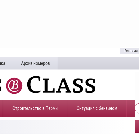
Реклама:
лка
Архив номеров
Строительство в Перми
​Ситуация с бензином