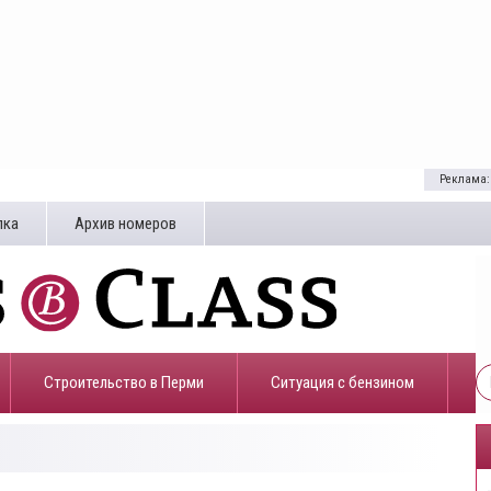
Реклама:
лка
Архив номеров
Строительство в Перми
​Ситуация с бензином