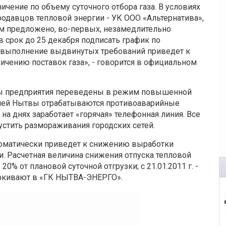
ичение по объему суточного отбора газа. В условиях
родавцов тепловой энергии - УК ООО «Альтернатива»,
м предложено, во-первых, незамедлительно
 в срок до 25 декабря подписать график по
евыполнение выдвинутых требований приведет к
чению поставок газа», - говорится в официальном
ды предприятия переведены в режим повышенной
цией Нытвы отрабатываются противоаварийные
на днях заработает «горячая» телефонная линия. Все
устить размораживания городских сетей.
томатически приведет к снижению выработки
и. Расчетная величина снижения отпуска тепловой
 20% от плановой суточной отгрузки; с 21.01.2011 г. -
черкивают в «ГК НЫТВА-ЭНЕРГО».