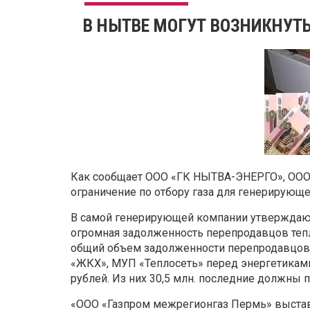
В НЫТВЕ МОГУТ ВОЗНИКНУТ
Как сообщает ООО «ГК НЫТВА-ЭНЕРГО», ООО
ограничение по отбору газа для генерирующ
В самой генерирующей компании утверждают,
огромная задолженность перепродавцов теп
общий объем задолженности перепродавцов 
«ЖКХ», МУП «Теплосеть» перед энергетиками 
рублей. Из них 30,5 млн. последние должны 
«ООО «Газпром межрегионгаз Пермь» выста