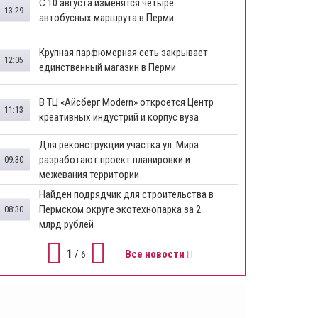
​С 10 августа изменятся четыре
13:29
автобусных маршрута в Перми
​Крупная парфюмерная сеть закрывает
12:05
единственный магазин в Перми
​В ТЦ «Айсберг Modern» откроется Центр
11:13
креативных индустрий и корпус вуза
Для реконструкции участка ул. Мира
разработают проект планировки и
09:30
межевания территории
Найден подрядчик для строительства в
Пермском округе экотехнопарка за 2
08:30
млрд рублей
1
/
Все новости
6