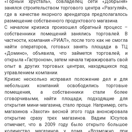
«Горный хрусталь», совладелец сети «Добрыня»
занялся строительством торгового центра «Разгуляй»,
где в качестве якорного арендатора предполагалось
размещение собственного продуктового магазина.
С началом кризиса произошел обратный процесс –
собственники помещений занялись торговлей. В
частности, компания «РИАЛ», после того как не смогла
найти операторов, готовых занять площади в ТЦ
«Домино», объявила, что займется торговлей, и
открыла «Гастроном», затем начала тиражировать свой
опыт в других торговых центрах, находящихся под
управлением компании.
Кризис несколько исправил положение дел и для
небольших компаний: освободились торговые
помещения, а собственники стали более
сговорчивыми, найти площади, подходящие для
открытия мини-магазина, стало проще. Например, сеть
магазинов «Захоти» весной этого года анонсировала
открытие сразу трех магазинов. Вадим Юсупов
отмечает, что в 2009 году было открыто большое
количество магазинов у дома. «Возможно, при