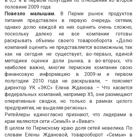
в 6,5 % в первом полугодии по отношении ко второй
половине 2009 года.
Повезло малышам.
В Перми рынок продуктов
питания представлен в первую очередь сетями,
однако долю каждой из них оценить очень сложно,
поскольку далеко не все компании готовы
раскрывать объемы своего товарооборота. «Долю
компаний оценить не представляется возможным, так
как на сегодня не существует, во-первых, единой
методики оценки доли рынка, а во-вторых, что
наиболее важно, многие пермские компании свою
финансовую информацию в 2009-м и первом
полугодии 2010 года не раскрывали, – поясняет
директор УК «ЭКС» Елена Жданова. – Что касается
федеральных компаний, например Х5, они размещают
оперативные сводки, но только в рамках целого
предприятия, не выделяя регионы».
Ритейлеры единогласно признают, что лидерами в
крае являются сети «СемьЯ» и «Виват».
В целом по Пермскому краю доля сетей невелика. По
словам Елены Ждановой, товарооборот «Семьи» в