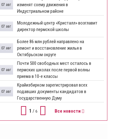
изменят схему движения в
07 авг
Индустриальном районе
Молодежный центр «Кристалл» возглавит
07 авг
директор пермской школы
Более 86 млн рублей направлено на
ремонт и восстановление жилья в
07 авг
Октябрьском округе
Почти 500 свободных мест осталось в
пермских школах после первой волны
07 авг
приема в 10-е классы
Крайизбирком зарегистрировал всех
подавших документы кандидатов в
07 авг
Государственную Думу
1
/
Все новости
6