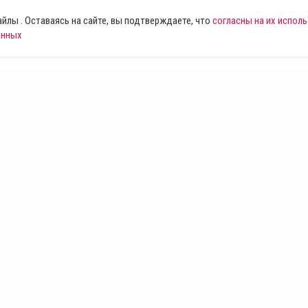
лы . Оставаясь на сайте, вы подтверждаете, что
согласны на их испол
анных