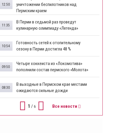
уничтожении беспилотников над
12:50
Пермским краем
В Перми в седьмой раз проведут
11:35
кулинарную олимпиаду «Легенда»
Готовность сетей к отопительному
10:54
сезону в Перми достигла 48 %
Четыре хоккеиста из «Локомотива»
09:50
пополнили состав пермского «Молота»
В выходные в Пермском крае местами
08:30
ожидаются сильные дожди
1
/
Все новости
6