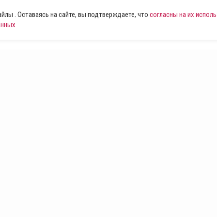
лы . Оставаясь на сайте, вы подтверждаете, что
согласны на их испол
анных