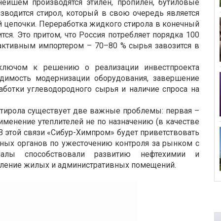
нейшем производятся этилен, пропилен, бутиловые
изводится стирол, который в свою очередь является
 цепочки. Переработка жидкого стирола в конечный
ится. Это притом, что Россия потребляет порядка 100
о активным импортером – 70–80 % сырья завозится в
ключом к решению о реализации инвестпроекта
одимость модернизации оборудования, завершение
аботки углеводородного сырья и наличие спроса на
стирола существует две важные проблемы: первая –
рименение утеплителей не по назначению (в качестве
 этой связи «Сибур-Химпром» будет приветствовать
ных органов по ужесточению контроля за рынком с
иалы способствовали развитию нефтехимии и
опление жилых и административных помещений.