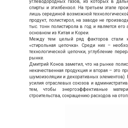
углеводородных газов, из которых в даль
спирты и этилбензол. На третьем этапе про
лишь серединой возможной технологической
продукт, полистирол, на заводе не производ
тыс. тонн полистирола в год и является ег
основном из Китая и Кореи.
Между тем целый ряд факторов стали 
«стирольная цепочка». Среди них – необх
технологической цепочки, углубление перер
рынке.
Дмитрий Конов заметил, что на рынке поли
некачественная продукция и вторая – это п
шумоизоляции и декоративных элементов). В
усилия отраслевых союзов и административ
тем, чтобы энергоэффективные матер
строительства, сокращению расходов на от