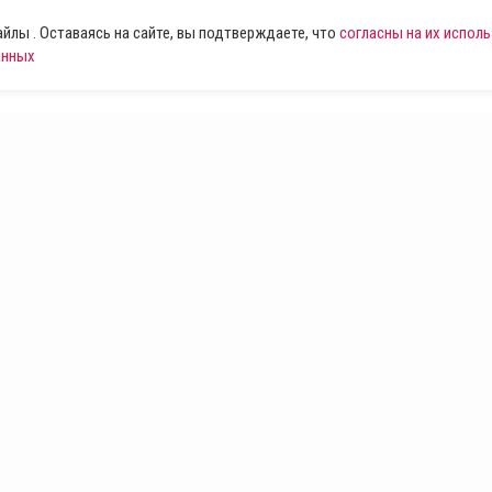
лы . Оставаясь на сайте, вы подтверждаете, что
согласны на их испол
анных