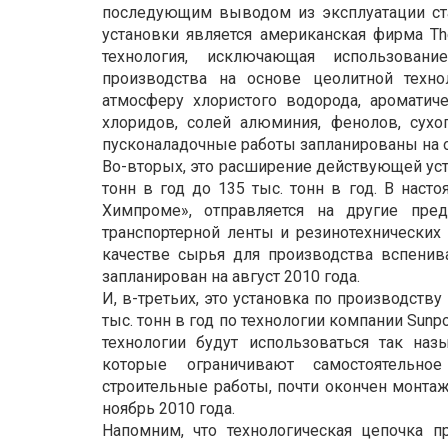
последующим выводом из эксплуатации стар
установки является американская фирма Th
технология, исключающая использовани
производства на основе цеолитной техн
атмосферу хлористого водорода, ароматич
хлоридов, солей алюминия, фенолов, сухо
пусконаладочные работы запланированы на о
Во-вторых, это расширение действующей уст
тонн в год до 135 тыс. тонн в год. В наст
Химпроме», отправляется на другие пред
транспортерной ленты и резинотехнических
качестве сырья для производства вспенив
запланирован на август 2010 года.
И, в-третьих, это установка по производст
тыс. тонн в год по технологии компании Sunp
технологии будут использоваться так на
которые ограничивают самостоятельно
строительные работы, почти окончен монтаж
ноябрь 2010 года.
Напомним, что технологическая цепочка п