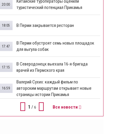
Китайские туроператоры оценили
20:00
туристический потенциал Прикамья
В Перми закрывается ресторан
18:05
​В Перми обустроят семь новых площадок
17:47
для выгула собак
В Северодонецк выехала 16-я бригада
17:15
врачей из Пермского края
​Валерий Сухих: каждый фильм по
авторским маршрутам открывает новые
16:59
страницы истории Прикамья
1
/
Все новости
6