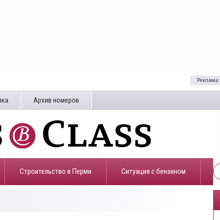
Реклама:
лка
Архив номеров
Строительство в Перми
​Ситуация с бензином