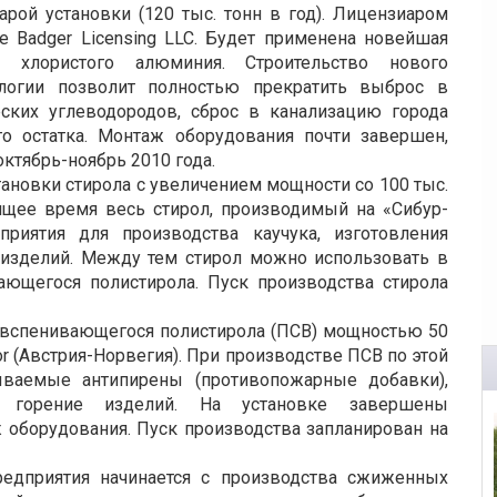
ой установки (120 тыс. тонн в год). Лицензиаром
e Badger Licensing LLC. Будет применена новейшая
е хлористого алюминия. Строительство нового
ологии позволит полностью прекратить выброс в
еских углеводородов, сброс в канализацию города
го остатка. Монтаж оборудования почти завершен,
ктябрь-ноябрь 2010 года.
ановки стирола с увеличением мощности со 100 тыс.
оящее время весь стирол, производимый на «Сибур-
приятия для производства каучука, изготовления
 изделий. Между тем стирол можно использовать в
ающегося полистирола. Пуск производства стирола
ву вспенивающегося полистирола (ПСВ) мощностью 50
or (Австрия-Норвегия). При производстве ПСВ по этой
зываемые антипирены (противопожарные добавки),
е горение изделий. На установке завершены
 оборудования. Пуск производства запланирован на
редприятия начинается с производства сжиженных