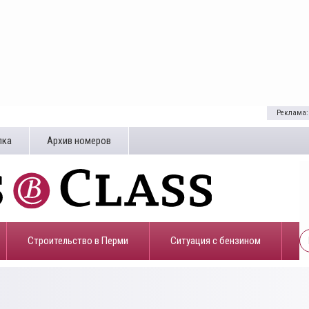
Реклама:
лка
Архив номеров
Строительство в Перми
​Ситуация с бензином