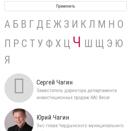
Применить
А
Б
В
Г
Д
Е
Ж
З
И
К
Л
М
Н
О
Ч
П
Р
С
Т
У
Ф
Х
Ц
Ш
Щ
Э
Ю
Я
Сергей Чагин
Заместитель директора департамента
инвестиционных продаж NAI Becar
Юрий Чагин
Экс-глава Чердынского муниципального