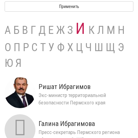
Применить
И
А
Б
В
Г
Д
Е
Ж
З
К
Л
М
Н
О
П
Р
С
Т
У
Ф
Х
Ц
Ч
Ш
Щ
Э
Ю
Я
Ришат Ибрагимов
Экс-министр территориальной
безопасности Пермского края
Галина Ибрагимова
Пресс-секретарь Пермского региона