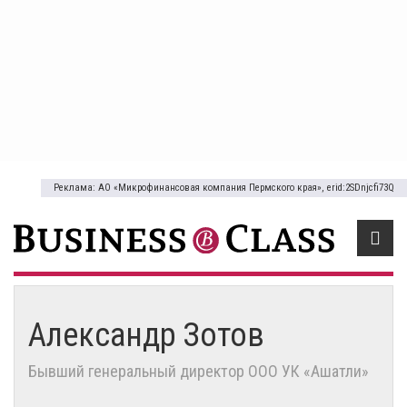
Реклама: АО «Микрофинансовая компания Пермского края», erid:2SDnjcfi73Q
Александр Зотов
Бывший генеральный директор ООО УК «Ашатли»