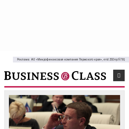
Реклама: АО «Микрофинансовая компания Пермского края», erid:2SDnjcfi73Q