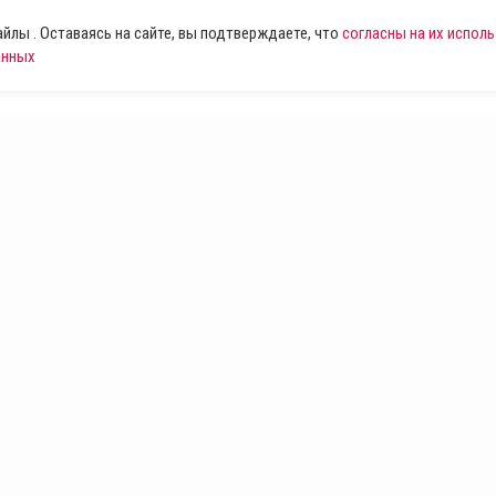
лы . Оставаясь на сайте, вы подтверждаете, что
согласны на их испол
анных