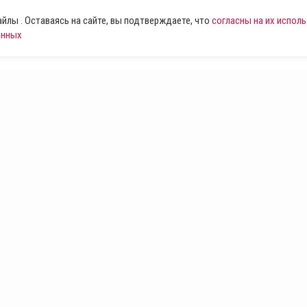
лы . Оставаясь на сайте, вы подтверждаете, что
согласны на их испол
анных