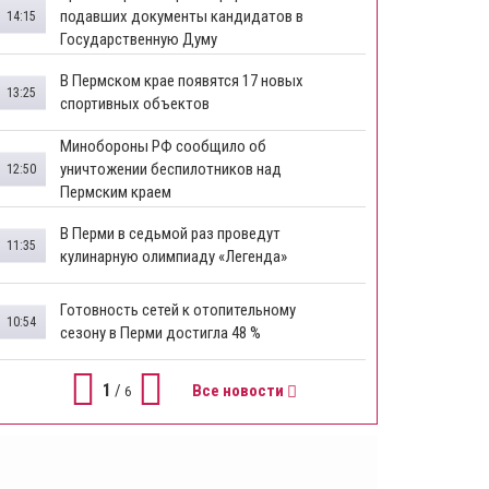
подавших документы кандидатов в
14:15
Государственную Думу
​В Пермском крае появятся 17 новых
13:25
спортивных объектов
Минобороны РФ сообщило об
уничтожении беспилотников над
12:50
Пермским краем
В Перми в седьмой раз проведут
11:35
кулинарную олимпиаду «Легенда»
Готовность сетей к отопительному
10:54
сезону в Перми достигла 48 %
1
/
Все новости
6