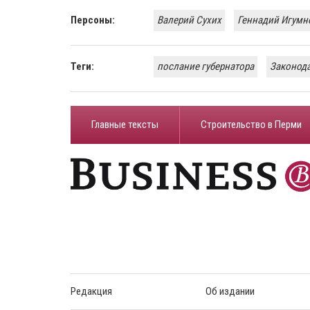
Персоны:
Валерий Сухих
Геннадий Игумн
Теги:
послание губернатора
Законода
Главные тексты
Строительство в Перми
Редакция
Об издании