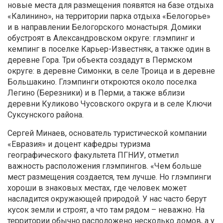
новые места для размещения появятся на базе отдыха
«Калинино», на территории парка отдыха «Белогорье»
и в направлении Белогорского монастыря. Домики
обустроят в Александровском округе: глэмпинг и
кемпинг в поселке Карьер-Известняк, а также один в
деревне Гора. Три объекта создадут в Пермском
округе: в деревне Симонки, в селе Троица и в деревне
Большакино. Глэмпинги откроются около поселка
Легино (Березники) и в Перми, а также вблизи
деревни Куликово Чусовского округа и в селе Ключи
Суксунского района.
Сергей Минаев, основатель туристической компании
«Евразия» и доцент кафедры туризма
географического факультета ПГНИУ, отметил
важность расположения глэмпингов. «Чем больше
мест размещения создается, тем лучше. Но глэмпинги
хороши в знаковых местах, где человек может
насладится окружающей природой. У нас часто берут
кусок земли и строят, а что там рядом – неважно. На
территории обычно расположено несколько домов, а у