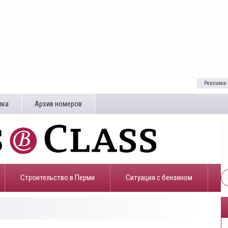
Реклама:
лка
Архив номеров
Строительство в Перми
​Ситуация с бензином