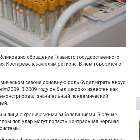
убликовано обращение Главного государственного
я Костарева к жителям региона. В нем говорится о
мическом сезоне основную роль будет играть вирус
pdm2009. В 2009 году он был широко известен как
одемонстрировал значительный пандемический
ей.
и и лица с хроническими заболеваниями. В случае
ппом под удар могут попасть центральная нервная
 системы.
аиболее эффективное средство профилактики гриппа