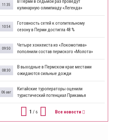
В Перми в седьмой раз проведут
11:35
кулинарную олимпиаду «Легенда»
Готовность сетей к отопительному
10:54
сезону в Перми достигла 48 %
Четыре хоккеиста из «Локомотива»
09:50
пополнили состав пермского «Молота»
В выходные в Пермском крае местами
08:30
ожидаются сильные дожди
Китайские туроператоры оценили
06 авг
туристический потенциал Прикамья
1
/
Все новости
6