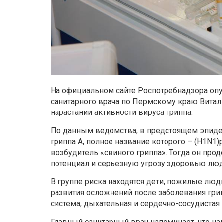
На официальном сайте Роспотребнадзора оп
санитарного врача по Пермскому краю Витали
нарастании активности вируса гриппа.
По данным ведомства, в предстоящем эпиде
гриппа A, полное название которого – (H1N1)
возбудитель «свиного гриппа». Тогда он пр
потенциал и серьезную угрозу здоровью люд
В группе риска находятся дети, пожилые люд
развития осложнений после заболевания гри
система, дыхательная и сердечно-сосудистая
Главный санитарный врач напоминает, что н