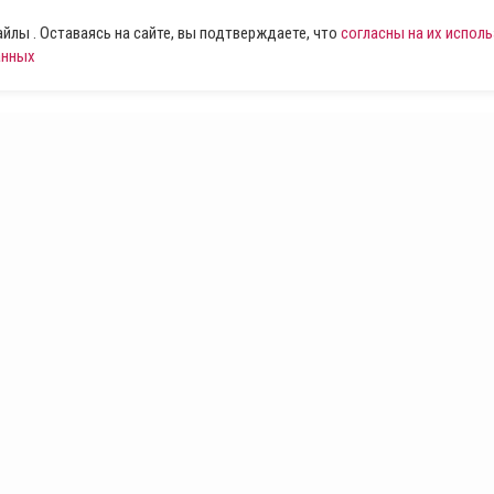
лы . Оставаясь на сайте, вы подтверждаете, что
согласны на их испол
анных