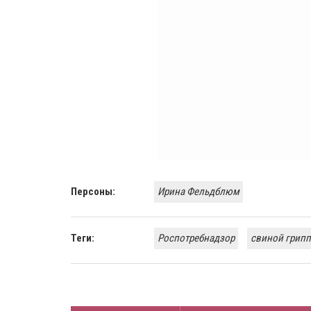
Персоны:
Ирина ​Фельдблюм
Теги:
Роспотребнадзор
свиной грипп