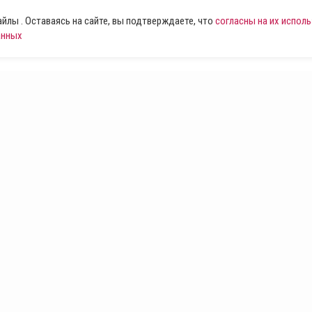
лы . Оставаясь на сайте, вы подтверждаете, что
согласны на их испол
анных