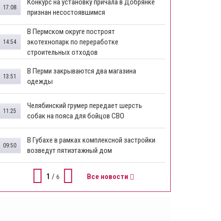
Конкурс на установку причала в Добрянке
17:08
признан несостоявшимся
В Пермском округе построят
экотехнопарк по переработке
14:54
строительных отходов
В Перми закрываются два магазина
13:51
одежды
Челябинский грумер передает шерсть
11:25
собак на пояса для бойцов СВО
В Губахе в рамках комплексной застройки
09:50
возведут пятиэтажный дом
1
/
Все новости
6