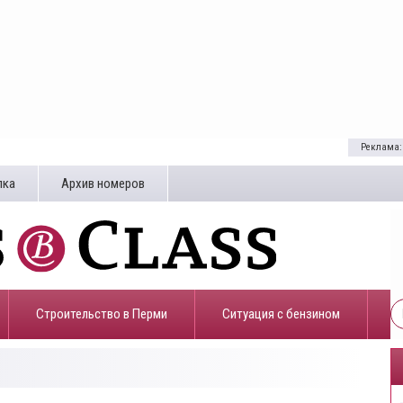
Реклама:
лка
Архив номеров
Строительство в Перми
​Ситуация с бензином