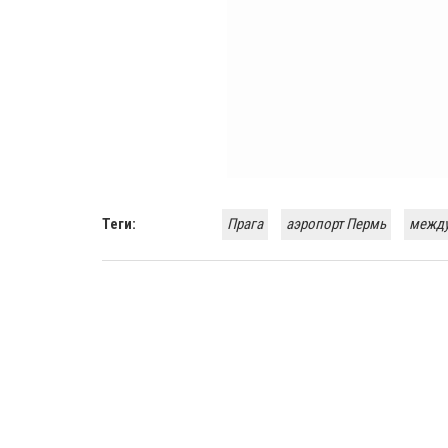
Теги:
Прага
аэропорт Пермь
между